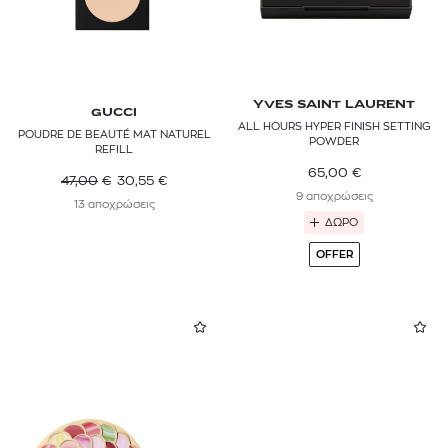
YVES SAINT LAURENT
GUCCI
ALL HOURS HYPER FINISH SETTING
POUDRE DE BEAUTÉ MAT NATUREL
POWDER
REFILL
65,00
€
47,00
€
30,55
€
9 αποχρώσεις
13 αποχρώσεις
ΔΩΡΟ
OFFER