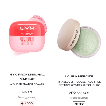
MAYBELLINE
NYX PROFESSIONAL MAKEUP
RADIANT PROFESSIONAL
SEVENTEEN
SHISEIDO
SISLEY PARIS
TOM FORD
VALMONT
NYX PROFESSIONAL
LAURA MERCIER
MAKEUP
YOUTH LAB.
TRANSLUCENT LOOSE-TALC-FREE-
WONDER SNATCH ΠΟΥΔΡΑ
SETTING POWDER ULTRA-BLUR
YVES SAINT LAURENT
12,95
€
56,00
€
ΑΠΟ
6 αποχρώσεις
4 αποχρώσεις
ΔΩΡΟ
OFFER