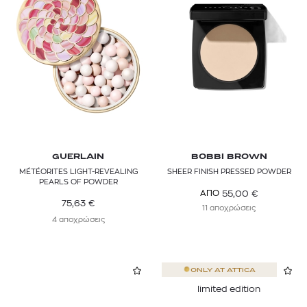
GUERLAIN
BOBBI BROWN
MÉTÉORITES LIGHT-REVEALING
SHEER FINISH PRESSED POWDER
PEARLS OF POWDER
55,00
€
ΑΠΟ
75,63
€
11 αποχρώσεις
4 αποχρώσεις
ONLY AT
ATTICA
limited edition