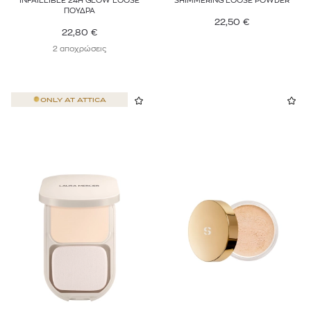
INFAILLIBLE 24H GLOW LOOSE
SHIMMERING LOOSE POWDER
ΠΟΥΔΡΑ
22,50
€
22,80
€
2 αποχρώσεις
ONLY AT
ATTICA