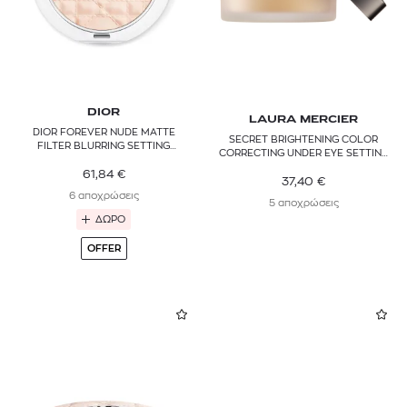
DIOR
LAURA MERCIER
DIOR FOREVER NUDE MATTE
SECRET BRIGHTENING COLOR
FILTER BLURRING SETTING
CORRECTING UNDER EYE SETTING
POWDER - RADIANT MATTE FINISH
POWDER
61,84
€
37,40
€
6 αποχρώσεις
5 αποχρώσεις
ΔΩΡΟ
OFFER