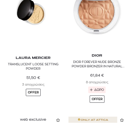
Μάτια
ESTÉE LAUDER
Χείλη
GUCCI
Νύχια
GUERLAIN
Πινέλα & αξεσουάρ
LA MER
Σετ μακιγιάζ & παλέτες
Επαναγεμιζόμενα & Refills
LA PRAIRIE
DIOR
LAURA MERCIER
DIOR FOREVER NUDE BRONZE
TRANSLUCENT LOOSE SETTING
LANCASTER
POWDER BRONZER IN NATURAL
POWDER
GLOW OR MATTE FINISH
61,84
€
51,50
€
LANCÔME
8 αποχρώσεις
3 αποχρώσεις
LAURA MERCIER
ΔΩΡΟ
OFFER
OFFER
L’ORÉAL PARIS
MAC
web exclusive
ONLY AT
ATTICA
MAX FACTOR