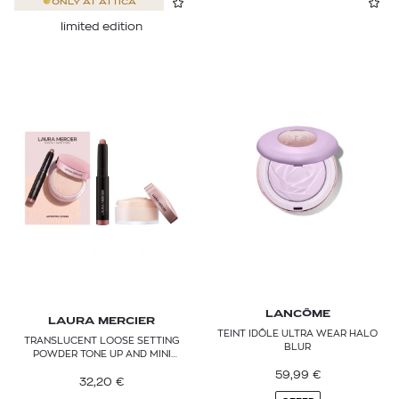
ONLY AT
ATTICA
limited edition
LANCÔME
LAURA MERCIER
TEINT IDÔLE ULTRA WEAR HALO
TRANSLUCENT LOOSE SETTING
BLUR
POWDER TONE UP AND MINI
CAVIAR STICK EYE SHADOW SET
59,99
€
32,20
€