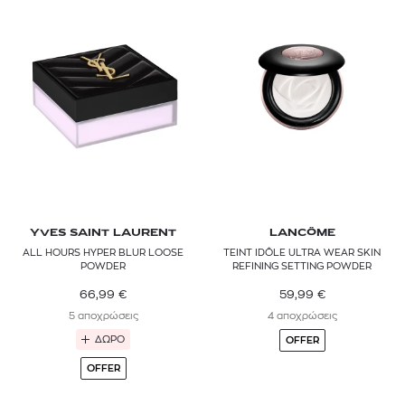
YVES SAINT LAURENT
LANCÔME
ALL HOURS HYPER BLUR LOOSE
TEINT IDÔLE ULTRA WEAR SKIN
POWDER
REFINING SETTING POWDER
66,99
€
59,99
€
5 αποχρώσεις
4 αποχρώσεις
ΔΩΡΟ
OFFER
OFFER