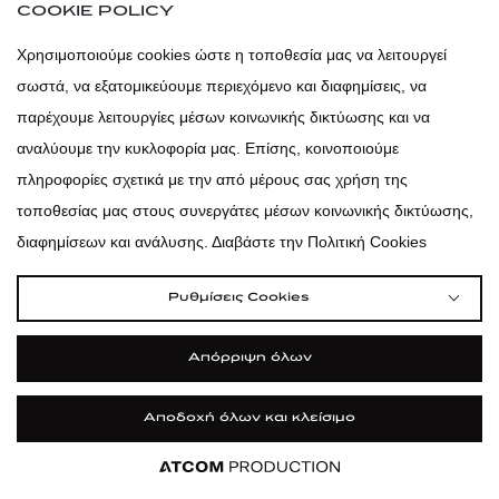
COOKIE POLICY
ΕΓΓΡΑΦΗ
Χρησιμοποιούμε cookies ώστε η τοποθεσία μας να λειτουργεί
σωστά, να εξατομικεύουμε περιεχόμενο και διαφημίσεις, να
παρέχουμε λειτουργίες μέσων κοινωνικής δικτύωσης και να
atticadps
αναλύουμε την κυκλοφορία μας. Επίσης, κοινοποιούμε
atticaofficial
|
atticabeauty
πληροφορίες σχετικά με την από μέρους σας χρήση της
τοποθεσίας μας στους συνεργάτες μέσων κοινωνικής δικτύωσης,
atticadps
διαφημίσεων και ανάλυσης. Διαβάστε την Πολιτική Cookies
atticadps
Ρυθμίσεις Cookies
Απόρριψη όλων
Αποδοχή όλων και κλείσιμο
Εφαρμογή
Εφαρμογή
Εφαρμογή
Εφαρμογή
Εφαρμογή
ΦΙΛΤΡΑ ΚΑΙ ΚΑΤΗΓΟΡΙΕΣ