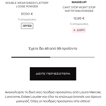
MAKEUP
DOUBLE WEAR SHEER FLATTERY
LOOSE POWDER
CAN'T STOP WON'T STOP
MATTIFYING POWDER
57,00
€
12,95
€
3 αποχρώσεις
5 αποχρώσεις
OFFER
ΔΩΡΟ
Έχετε δει
46
από
99
προϊόντα
ΔΕΙΤΕ ΠΕΡΙΣΣΟΤΕΡΑ
Ανακαλύψτε τη δική σας πούδρα προσώπου από Laura Mercier,
Lancome, Estee Lauder και όλα τα επώνυμα brands για άψογο
μακιγιάζ. Όλες οι πούδρες προσώπου στα attica!