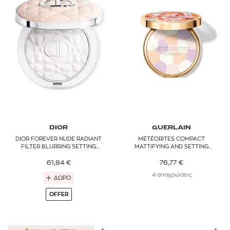
DIOR
GUERLAIN
DIOR FOREVER NUDE RADIANT
MÉTÉORITES COMPACT
FILTER BLURRING SETTING
MATTIFYING AND SETTING
POWDER - RADIANT FINISH
PRESSED POWDER
61,84
€
76,77
€
4 αποχρώσεις
ΔΩΡΟ
OFFER