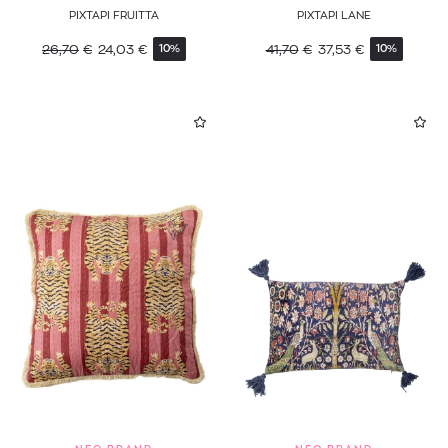
ΡΙΧΤΑΡΙ FRUITTA
ΡΙΧΤΑΡΙ LANE
26,70
€
24,03
€
41,70
€
37,53
€
10%
10%