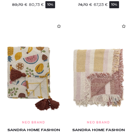
89,70
€
80,73
€
74,70
€
67,23
€
10%
10%
NEO BRAND
NEO BRAND
SANDRA HOME FASHION
SANDRA HOME FASHION