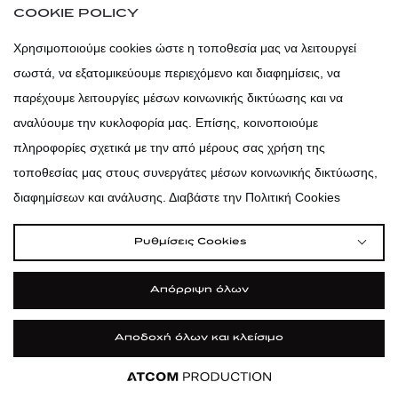
COOKIE POLICY
atticadps
Χρησιμοποιούμε cookies ώστε η τοποθεσία μας να λειτουργεί
σωστά, να εξατομικεύουμε περιεχόμενο και διαφημίσεις, να
atticadps
παρέχουμε λειτουργίες μέσων κοινωνικής δικτύωσης και να
αναλύουμε την κυκλοφορία μας. Επίσης, κοινοποιούμε
πληροφορίες σχετικά με την από μέρους σας χρήση της
τοποθεσίας μας στους συνεργάτες μέσων κοινωνικής δικτύωσης,
διαφημίσεων και ανάλυσης. Διαβάστε την Πολιτική Cookies
Ρυθμίσεις Cookies
Απόρριψη όλων
Αποδοχή όλων και κλείσιμο
|
|
|
Όροι Χρήσης
Πολιτική Cookies
Κώδικας Δεοντολογίας
Προστασία Προσωπικών Δεδομένων
Εφαρμογή
Εφαρμογή
Εφαρμογή
Εφαρμογή
Εφαρμογή
Εφαρμογή
ΦΙΛΤΡΑ ΚΑΙ ΚΑΤΗΓΟΡΙΕΣ
©2026 attica