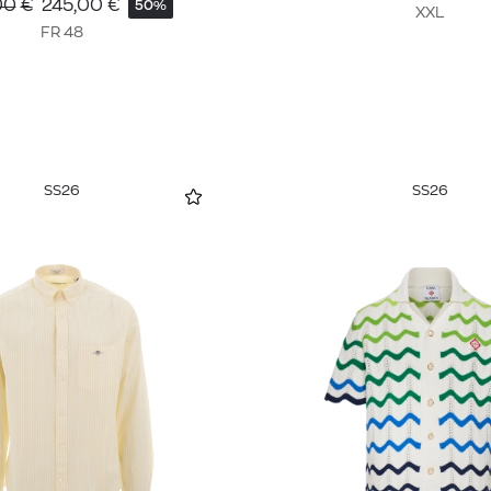
00
€
245,00
€
50%
XXL
FR 48
SS26
SS26