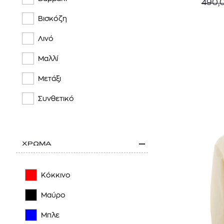
490,
CALVIN KLEIN JEANS
Βισκόζη
CANALI
Λινό
CARHARTT WIP
Μαλλί
CASABLANCA
Μετάξι
COMME des GARÇONS POCKET
Συνθετικό
CORNELIANI
CROSSLEY
ΧΡΩΜΑ
DICKIES
DIRTY LAUNDRY
Κόκκινο
DOLCE & GABBANA
Μαύρο
EDWIN
Μπλε