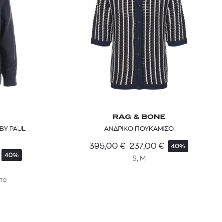
RAG & BONE
BY PAUL
ΑΝΔΡΙΚΟ ΠΟΥΚΑΜΙΣΟ
395,00
€
237,00
€
40%
40%
S, M
τα