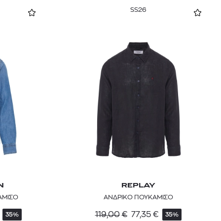
SS26
N
REPLAY
ΑΜΙΣΟ
ΑΝΔΡΙΚΟ ΠΟΥΚΑΜΙΣΟ
119,00
€
77,35
€
35%
35%