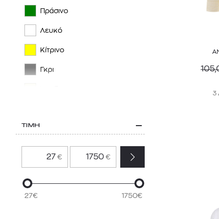
EMPORIO ARMANI
Πράσινο
ETRO
Λευκό
FJALLRAVEN
Κίτρινο
Α
FRESCOBOL CARIOCA
105,
Γκρι
FUNKY BUDDHA
Μπεζ
3
G-STAR RAW
Μωβ
GANT
ΤΙΜΗ
Πορτοκαλί
GUESS
Ροζ
€
€
HACKETT LONDON
Πολύχρωμο
HARMONT & BLAINE
Καφέ
27€
1750€
HUGO
Μπορντό