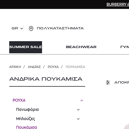
BURBERRY έ
GR
ΠΟΛΥΚΑΤΑΣΤΗΜΑΤΑ
TO
SUMMER SALE
BEACHWEAR
ΓΥ
lo
Zad
lon
ΑΡΧΙΚΉ
/
ΑΝΔΡΑΣ
/
ΡΟΥΧΑ
/
ΠΟΥΚΆΜΙΣΑ
Ysl
Dio
ΑΝΔΡΙΚΑ ΠΟΥΚΑΜΙΣΑ
ΑΠΟΚ
ΡΟΥΧΑ
Πανωφόρια
Μπλούζες
Πουκάμισα