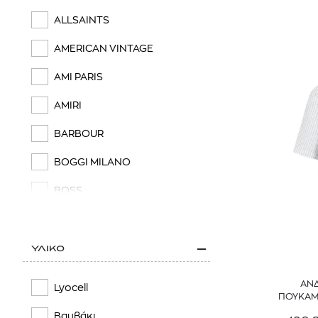
ALLSAINTS
AMERICAN VINTAGE
AMI PARIS
AMIRI
BARBOUR
BOGGI MILANO
BOSS
BROOKS BROTHERS
BURBERRY
ΥΛΙΚΟ
C.P. COMPANY
ΑΝ
Lyocell
ΠΟΥΚΑΜΙ
CALVIN KLEIN
Βαμβάκι