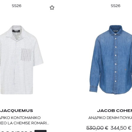
SS26
SS26
JACQUEMUS
JACOB COHE
ΔΡΙΚΟ ΚΟΝΤΟΜΑΝΙΚΟ
ΑΝΔΡΙΚΟ DENIM ΠΟΥΚ
ΣΟ LA CHEMISE ROMARIN
530,00
€
344,50
€
MC