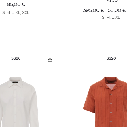
TASCO
85,00
€
395,00
€
158,00
€
S, M, L, XL, XXL
S, M, L, XL
SS26
SS26