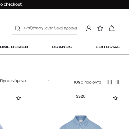
μαγιό
ο checkout.
ανδρικο t-shirt
Dior sauvage
Longchamp Le Pliage
αντηλιακό προσώπου
estee lauder double wear
OME DESIGN
BRANDS
EDITORIAL
kiehl's avocado eye
mcm
sandro
γυναικεία αρώματα
Προτεινόμενα
1090 προϊόντα
μαγιό
 Home Design
ανδρικο t-shirt
SS26
Dior sauvage
Longchamp Le Pliage
αντηλιακό προσώπου
estee lauder double wear