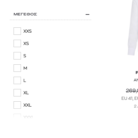
JACOB COHEN
JACQUEMUS
ΜΕΓΕΘΟΣ
KARL LAGERFELD
XXS
LA MARTINA
XS
LACOSTE
S
LARDINI
M
LEE
Α
L
LEVI'S®
269,
XL
EU 41, E
MARANT
XXL
2
MC2 SAINT BARTH
XXXL
NAPAPIJRI
XXXXL
NAVY & GREEN