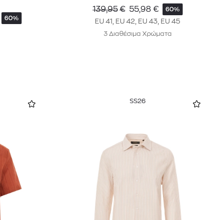
139,95
€
55,98
€
60%
60%
EU 41, EU 42, EU 43, EU 45
3 Διαθέσιμα Χρώματα
SS26