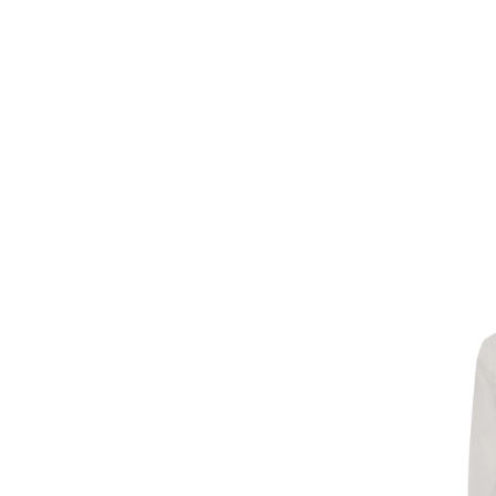
RIVEA
RRD
SAMSØE SAMSØE
SANDRO
SCOTCH & SODA
SERVICE WORKS
STONE ISLAND
SUPERDRY
THE NORTH FACE
TOMMY HILFIGER
TOMMY JEANS