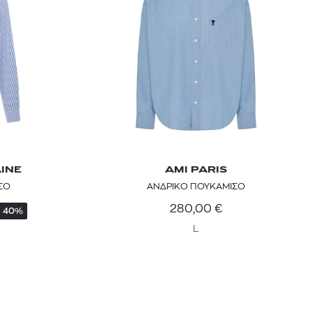
kiehl's avocado eye
mcm
sandro
INE
AMI PARIS
ΣΟ
ΑΝΔΡΙΚΟ ΠΟΥΚΑΜΙΣΟ
 BARTH
DIOR
Ο ΣΟΡΤΣ
DIOR FOREVER NUDE BRONZE POWDER BRONZER IN NATURAL GLOW OR MATTE FINISH | 04 Warm
280,00
€
40%
L
0
€
15%
61,84
€
OFFER