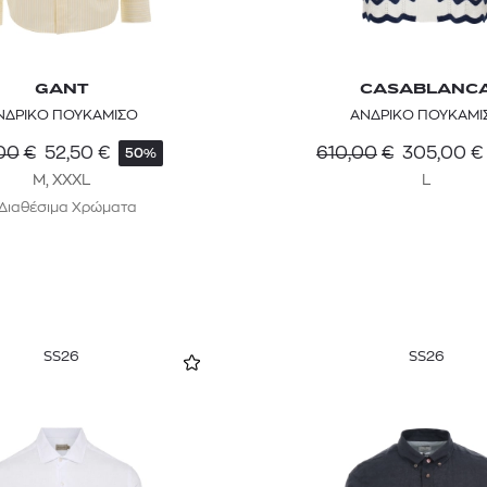
GANT
CASABLANC
ΝΔΡΙΚΟ ΠΟΥΚΑΜΙΣΟ
ΑΝΔΡΙΚΟ ΠΟΥΚΑΜΙ
00
€
52,50
€
610,00
€
305,00
€
50%
M, XXXL
L
 Διαθέσιμα Χρώματα
SS26
SS26