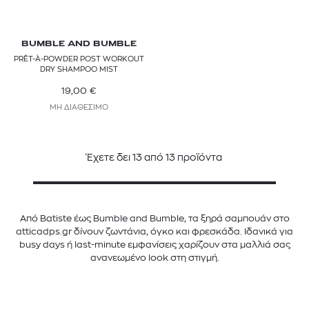
BUMBLE AND BUMBLE
PRÊT-À-POWDER POST WORKOUT
DRY SHAMPOO MIST
19,00
€
ΜΗ ΔΙΑΘΕΣΙΜΟ
Έχετε δει
13
από
13
προϊόντα
Από Batiste έως Bumble and Bumble, τα ξηρά σαμπουάν στο
atticadps.gr δίνουν ζωντάνια, όγκο και φρεσκάδα. Ιδανικά για
busy days ή last-minute εμφανίσεις χαρίζουν στα μαλλιά σας
ανανεωμένο look στη στιγμή.