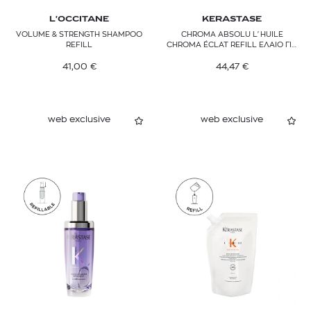
L'OCCITANE
KERASTASE
VOLUME & STRENGTH SHAMPOO
CHROMA ABSOLU L'HUILE
REFILL
CHROMA ÉCLAT REFILL ΕΛΑΙΟ ΓΙΑ
ΒΑΜΜΕΝΑ ΜΑΛΛΙΑ
41,00
€
44,47
€
web exclusive
web exclusive