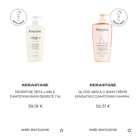
KERASTASE
KERASTASE
DENSIFIQE REFILLABLE
GLOSS ABSOLU BAIN CRÈME
ΣΑΜΠΟΥΑΝ BAIN DENSITÉ ΓΙΑ
ΕΝΥΔΑΤΙΚΟ ΣΑΜΠΟΥΑΝ ΛΑΜΨΗΣ
ΜΑΛΛΙΑ ΜΕ ΟΡΑΤΗ ΕΛΛΕΙΨΗ
REFILLABLE
ΠΥΚΝΟΤΗΤΑΣ
39,19
€
52,31
€
web exclusive
web exclusive