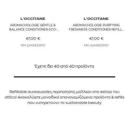
L'OCCITANE
L'OCCITANE
AROMACHOLOGIE GENTLE &
AROMACHOLOGIE PURIFYING
BALANCE CONDITIONER ECO-
FRESHNESS CONDITIONER REFILL-
REFILL
NORMAL TO OILY HAIR
47,00
€
47,00
€
ΜΗ ΔΙΑΘΕΣΙΜΟ
ΜΗ ΔΙΑΘΕΣΙΜΟ
Έχετε δει
40
από
40
προϊόντα
Refillable συσκευασίες περιποίησης μαλλιών στο eshop του
attica! Ανακαλύψτε μοναδικά επαναγεμιζόμενα προϊόντα & refills
που «υπηρετούν» το sustainable beauty.