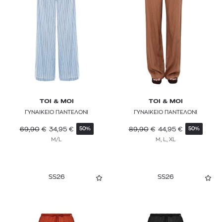
TOI & MOI
TOI & MOI
ΓΥΝΑΙΚΕΙΟ ΠΑΝΤΕΛΟΝΙ
ΓΥΝΑΙΚΕΙΟ ΠΑΝΤΕΛΟΝΙ
69,90
€
34,95
€
89,90
€
44,95
€
50%
50%
M/L
M, L, XL
SS26
SS26