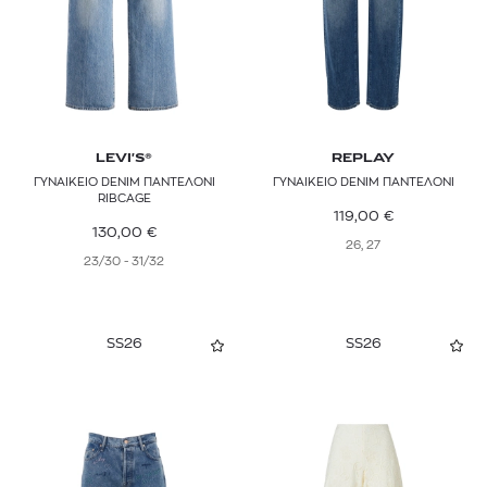
RAG & BONE
REISS
REPLAY
ROTATE
LEVI'S®
REPLAY
ΓΥΝΑΙΚΕΙΟ DENIM ΠΑΝΤΕΛΟΝΙ
ΓΥΝΑΙΚΕΙΟ DENIM ΠΑΝΤΕΛΟΝΙ
SANDRO
RIBCAGE
119,00
€
130,00
€
SIMKHAI
26, 27
23/30 - 31/32
SIR
STAUD
SS26
SS26
STELLA MCCARTNEY
TED BAKER
THE ANDAMANE