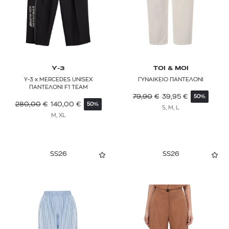
Y-3
TOI & MOI
Y-3 x MERCEDES UNISEX
ΓΥΝΑΙΚΕΙΟ ΠΑΝΤΕΛΟΝΙ
ΠΑΝΤΕΛΟΝΙ F1 TEAM
79,90
€
39,95
€
50%
280,00
€
140,00
€
50%
S, M, L
M, XL
SS26
SS26