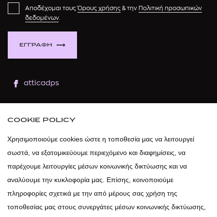
Αποδέχομαι τους
Όρους χρήσης
& την
Πολιτική προσωπικών
δεδομένων
.
ΕΓΓΡΑΦΗ
atticadps
atticaofficial
|
atticabeauty
COOKIE POLICY
atticadps
Χρησιμοποιούμε cookies ώστε η τοποθεσία μας να λειτουργεί
σωστά, να εξατομικεύουμε περιεχόμενο και διαφημίσεις, να
atticadps
παρέχουμε λειτουργίες μέσων κοινωνικής δικτύωσης και να
αναλύουμε την κυκλοφορία μας. Επίσης, κοινοποιούμε
πληροφορίες σχετικά με την από μέρους σας χρήση της
τοποθεσίας μας στους συνεργάτες μέσων κοινωνικής δικτύωσης,