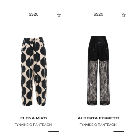
ELENA MIRO
SS26
SS26
ELISABETTA FRANCHI
EMPORIO SIRENUSE
ETRO
FABIANA FILIPPI
FAYEMAR
FJALLRAVEN
FOREL
FUNKY BUDDHA
GANNI
ELENA MIRO
ALBERTA FERRETTI
GANT
ΓΥΝΑΙΚΕΙΟ ΠΑΝΤΕΛΟΝΙ
ΓΥΝΑΙΚΕΙΟ ΠΑΝΤΕΛΟΝΙ