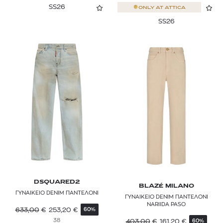
SS26
ONLY AT
ATTICA
SS26
DSQUARED2
BLAZÉ MILANO
ΓΥΝΑΙΚΕΙΟ DENIM ΠΑΝΤΕΛΟΝΙ
ΓΥΝΑΙΚΕΙΟ DENIM ΠΑΝΤΕΛΟΝΙ
NARIIDA PASO
633,00
€
253,20
€
60%
38
403,00
€
161,20
€
60%