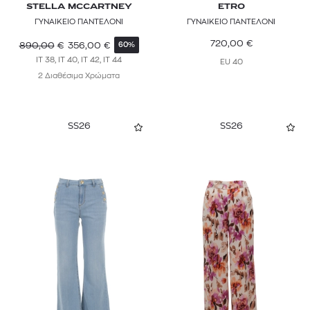
STELLA MCCARTNEY
ETRO
ΓΥΝΑΙΚΕΙΟ ΠΑΝΤΕΛΟΝΙ
ΓΥΝΑΙΚΕΙΟ ΠΑΝΤΕΛΟΝΙ
LEE
720,00
€
890,00
€
356,00
€
60%
LEVI'S®
IT 38, IT 40, IT 42, IT 44
EU 40
2 Διαθέσιμα Χρώματα
LIU JO
LOLA
SS26
SS26
MAISON SCOTCH
MAJE
MARANT ETOILE
MARELLA
MAX&Co.
MISSONI
MOMONÌ