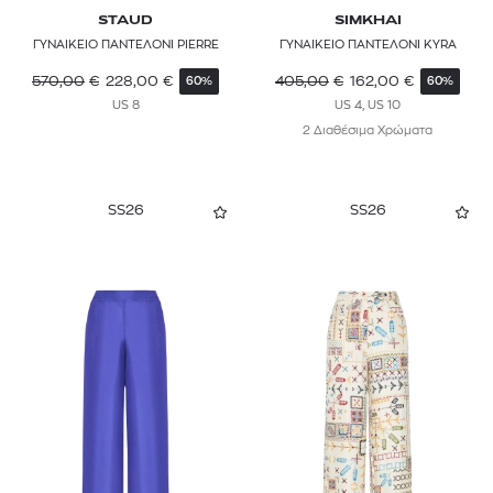
STAUD
SIMKHAI
ΓΥΝΑΙΚΕΙΟ ΠΑΝΤΕΛΟΝΙ PIERRE
ΓΥΝΑΙΚΕΙΟ ΠΑΝΤΕΛΟΝΙ KYRA
570,00
€
228,00
€
405,00
€
162,00
€
60%
60%
US 8
US 4, US 10
2 Διαθέσιμα Χρώματα
SS26
SS26