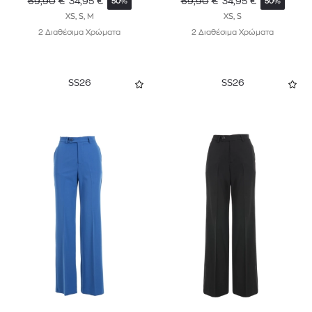
69,90
€
34,95
€
69,90
€
34,95
€
50%
50%
XS, S, M
XS, S
2 Διαθέσιμα Χρώματα
2 Διαθέσιμα Χρώματα
SS26
SS26