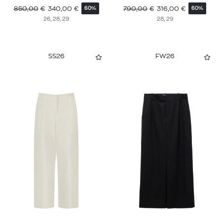
850,00
€
340,00
€
790,00
€
316,00
€
60%
60%
26, 28, 29
28, 29
SS26
FW26