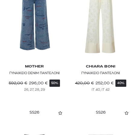
THE NORTH FACE
THEORY
TOI & MOI
TOMMY HILFIGER
TOMMY JEANS
VANS
MOTHER
CHIARA BONI
ΓΥΝΑΙΚΕΙΟ DENIM ΠΑΝΤΕΛΟΝΙ
ΓΥΝΑΙΚΕΙΟ ΠΑΝΤΕΛΟΝΙ
WOLFORD
592,00
€
296,00
€
420,00
€
252,00
€
50%
40%
WRANGLER
26, 27, 28, 29
IT 40, IT 42
Y-3
ZADIG & VOLTAIRE
SS26
SS26
ZEUS + DIONE