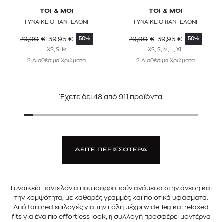
TOI & MOI
TOI & MOI
ΓΥΝΑΙΚΕΙΟ ΠΑΝΤΕΛΟΝΙ
ΓΥΝΑΙΚΕΙΟ ΠΑΝΤΕΛΟΝΙ
79,90
€
39,95
€
79,90
€
39,95
€
50%
50%
XS, S, M
XS, S, M, L, XL
2 Διαθέσιμα Χρώματα
2 Διαθέσιμα Χρώματα
Έχετε δει
48
από
911
προϊόντα
ΔΕΙΤΕ ΠΕΡΙΣΣΟΤΕΡΑ
Γυναικεία παντελόνια που ισορροπούν ανάμεσα στην άνεση και
την κομψότητα, με καθαρές γραμμές και ποιοτικά υφάσματα.
Από tailored επιλογές για την πόλη μέχρι wide-leg και relaxed
fits για ένα πιο effortless look, η συλλογή προσφέρει μοντέρνα