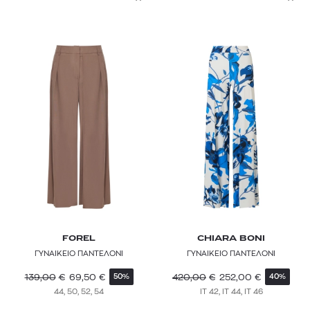
CARHARTT WIP
CASABLANCA
CHIARA BONI
CRISTIANO MARCHELI
CULT GAIA
DICKIES
DIESEL
DIRTY LAUNDRY
DRYKORN
FOREL
CHIARA BONI
ΓΥΝΑΙΚΕΙΟ ΠΑΝΤΕΛΟΝΙ
ΓΥΝΑΙΚΕΙΟ ΠΑΝΤΕΛΟΝΙ
DSQUARED2
139,00
€
69,50
€
420,00
€
252,00
€
50%
40%
EA7
44, 50, 52, 54
IT 42, IT 44, IT 46