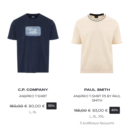
C.P. COMPANY
PAUL SMITH
ΑΝΔΡΙΚΟ T-SHIRT
ΑΝΔΡΙΚΟ T-SHIRT PS BY PAUL
SMITH
160,00
€
80,00
€
50%
155,00
€
93,00
€
40%
L, XL
L, XL, XXL
3 Διαθέσιμα Χρώματα