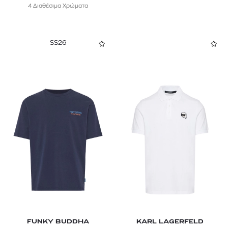
HURLEY
4 Διαθέσιμα Χρώματα
ICEBREAKER
SS26
JACQUEMUS
JAMES PERSE
KARL LAGERFELD
KENZO
LA MARTINA
LA SPORTIVA
LACOSTE
LARDINI
LEE
FUNKY BUDDHA
KARL LAGERFELD
LEVI'S®