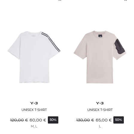
Y-3
Y-3
UNISEX T-SHIRT
UNISEX T-SHIRT
120,00
€
60,00
€
130,00
€
65,00
€
50%
50%
M, L
L