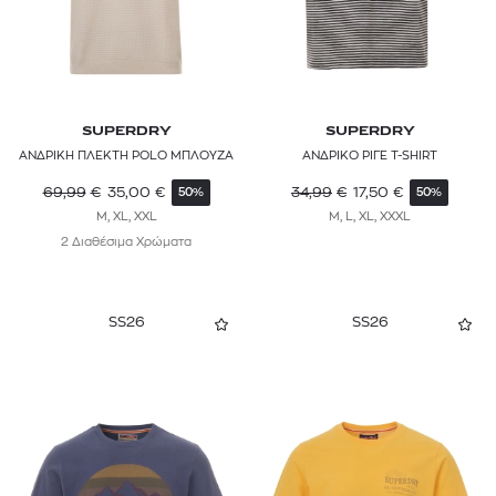
SUPERDRY
SUPERDRY
ΑΝΔΡΙΚΗ ΠΛΕΚΤΗ POLO ΜΠΛΟΥΖΑ
ΑΝΔΡΙΚΟ ΡΙΓΕ T-SHIRT
69,99
€
35,00
€
34,99
€
17,50
€
50%
50%
M, XL, XXL
M, L, XL, XXXL
2 Διαθέσιμα Χρώματα
SS26
SS26