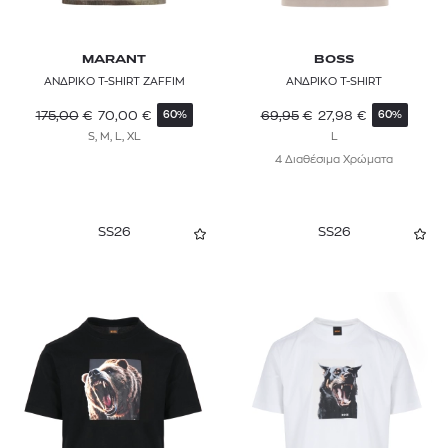
MARANT
BOSS
ΑΝΔΡΙΚΟ T-SHIRT ZAFFIM
ΑΝΔΡΙΚΟ T-SHIRT
175,00
€
70,00
€
69,95
€
27,98
€
60%
60%
S, M, L, XL
L
4 Διαθέσιμα Χρώματα
SS26
SS26