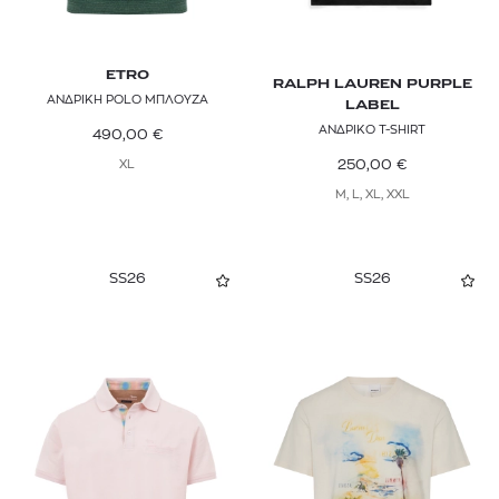
PAUL SMITH
PEPE JEANS
ETRO
RALPH LAUREN PURPLE
ΑΝΔΡΙΚΗ POLO ΜΠΛΟΥΖΑ
LABEL
PHILIPP PLEIN
ΑΝΔΡΙΚΟ T-SHIRT
490,00
€
250,00
€
POLO RALPH LAUREN
XL
M, L, XL, XXL
RAG & BONE
RALPH LAUREN PURPLE LABEL
SS26
SS26
REPLAY
RIVEA
RRD
SAMSØE SAMSØE
SANDRO