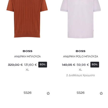
BOSS
BOSS
ΑΝΔΡΙΚΗ ΜΠΛΟΥΖΑ
ΑΝΔΡΙΚΗ POLO ΜΠΛΟΥΖΑ
329,00
€
131,60
€
149,95
€
59,98
€
60%
60%
XL
XL
2 Διαθέσιμα Χρώματα
SS26
SS26