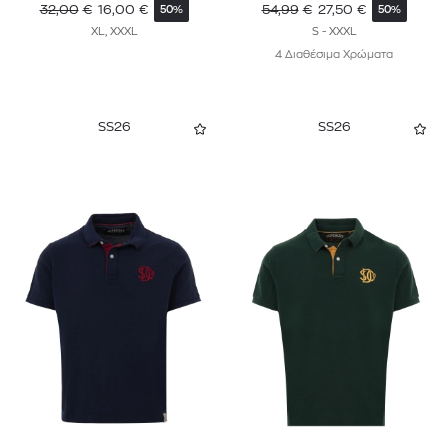
32,00
€
16,00
€
54,99
€
27,50
€
50%
50%
XL, XXXL
S - XXXL
4 Διαθέσιμα Χρώματα
SS26
SS26