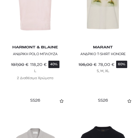
SCOTCH & SODA
SERVICE WORKS
STONE ISLAND
SUPERDRY
HARMONT & BLAINE
MARANT
ΑΝΔΡΙΚΗ POLO ΜΠΛΟΥΖΑ
ΑΝΔΡΙΚΟ T-SHIRT HONORE
THE NORTH FACE
197,00
€
118,20
€
195,00
€
78,00
€
40%
60%
TOMMY HILFIGER
L
S, M, XL
2 Διαθέσιμα Χρώματα
TOMMY JEANS
VANS
SS26
SS26
VILEBREQUIN
WRANGLER
Y-3