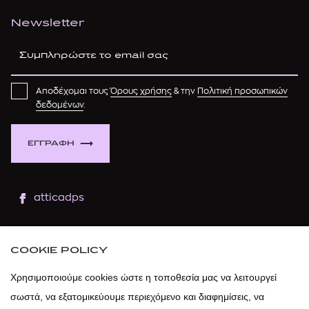
Newsletter
Αποδέχομαι τους
Όρους χρήσης
& την
Πολιτική προσωπικών
δεδομένων
.
ΕΓΓΡΑΦΗ
atticadps
atticaofficial
|
atticabeauty
COOKIE POLICY
atticadps
Χρησιμοποιούμε cookies ώστε η τοποθεσία μας να λειτουργεί
σωστά, να εξατομικεύουμε περιεχόμενο και διαφημίσεις, να