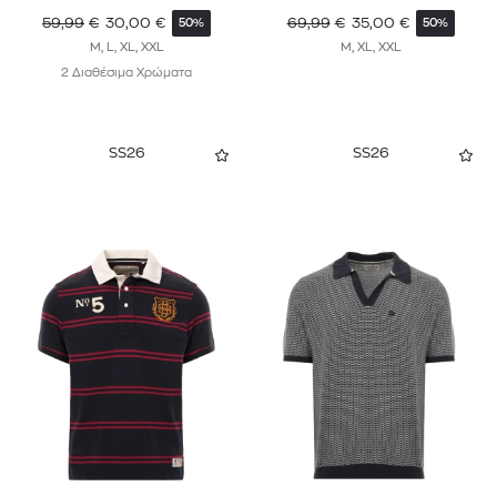
59,99
€
30,00
€
69,99
€
35,00
€
50%
50%
M, L, XL, XXL
M, XL, XXL
2 Διαθέσιμα Χρώματα
SS26
SS26