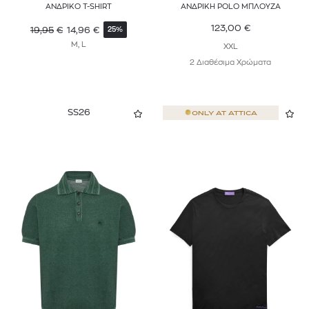
ΑΝΔΡΙΚΟ T-SHIRT
ΑΝΔΡΙΚΗ POLO ΜΠΛΟΥΖΑ
MARANT
123,00
€
19,95
€
14,96
€
25%
M, L
XXL
MC2 SAINT BARTH
2 Διαθέσιμα Χρώματα
MWM
NAPAPIJRI
SS26
ONLY AT
ATTICA
NAVY & GREEN
NO EXCESS
OBEY
ON
ORLEBAR BROWN
PALM ANGELS
PAUL & SHARK