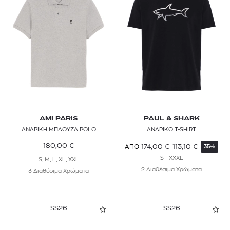
AMI PARIS
PAUL & SHARK
ΑΝΔΡΙΚΗ ΜΠΛΟΥΖΑ POLO
ΑΝΔΡΙΚΟ T-SHIRT
180,00
€
174,00
€
113,10
€
ΑΠΟ
35%
S - XXXL
S, M, L, XL, XXL
2 Διαθέσιμα Χρώματα
3 Διαθέσιμα Χρώματα
SS26
SS26