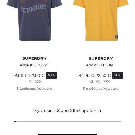
SUPERDRY
SUPERDRY
ΑΝΔΡΙΚΟ T-SHIRT
ΑΝΔΡΙΚΟ T-SHIRT
44,99
€
22,50
€
44,99
€
22,50
€
50%
50%
L, XL, XXXL
XL, XXL, XXXL
3 Διαθέσιμα Χρώματα
3 Διαθέσιμα Χρώματα
Έχετε δει
48
από
2657
προϊόντα