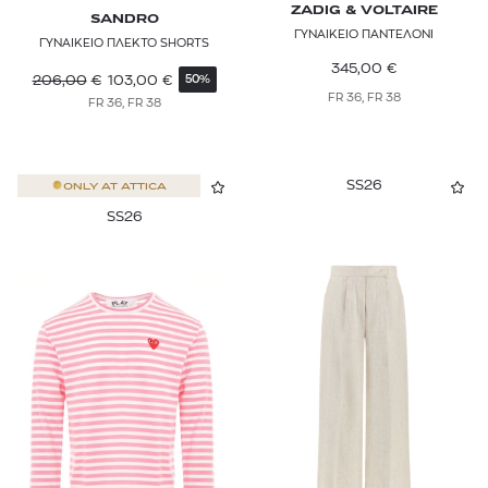
ZADIG & VOLTAIRE
SANDRO
ΓΥΝΑΙΚΕΙΟ ΠΑΝΤΕΛΟΝΙ
ΓΥΝΑΙΚΕΙΟ ΠΛΕΚΤΟ SHORTS
345,00
€
206,00
€
103,00
€
50%
FR 36, FR 38
FR 36, FR 38
SS26
ONLY AT
ATTICA
SS26