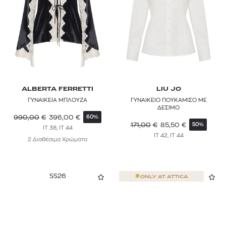
POLO RALPH LAUREN
POUPETTE ST BARTH
RABANNE
RAG & BONE
RAINS
ALBERTA FERRETTI
LIU JO
ΓΥΝΑΙΚΕΙΑ ΜΠΛΟΥΖΑ
ΓΥΝΑΙΚΕΙΟ ΠΟΥΚΑΜΙΣΟ ΜΕ
REISS
ΔΕΣΙΜΟ
990,00
€
396,00
€
60%
REPLAY
171,00
€
85,50
€
50%
IT 38, IT 44
IT 42, IT 44
2 Διαθέσιμα Χρώματα
ROTATE
SAMSONITE
SS26
ONLY AT
ATTICA
SANDRO
SELF-PORTRAIT
SIMKHAI