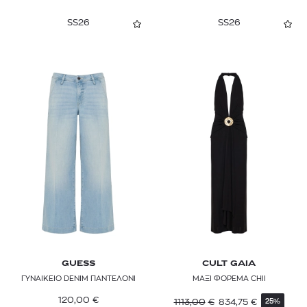
EMPORIO ARMANI
SS26
SS26
EMPORIO SIRENUSE
ERES
ETRO
FABIANA FILIPPI
FARM RIO
FAYEMAR
FJALLRAVEN
FOREL
FUNKY BUDDHA
GUESS
CULT GAIA
GANNI
ΓΥΝΑΙΚΕΙΟ DENIM ΠΑΝΤΕΛΟΝΙ
ΜΑΞΙ ΦΟΡΕΜΑ CHII
120,00
€
1113,00
€
834,75
€
25%
GANT