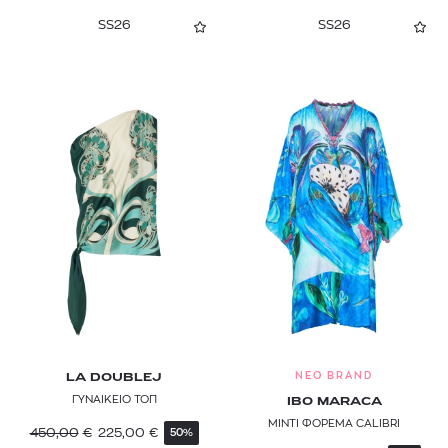
SS26
SS26
NEO BRAND
LA DOUBLEJ
ΓΥΝΑΙΚΕΙΟ ΤΟΠ
IBO MARACA
ΜΙΝΤΙ ΦΟΡΕΜΑ CALIBRI
450,00
€
225,00
€
50%