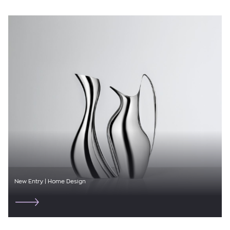
CULT GAIA
DICKIES
DIESEL
DIRTY LAUNDRY
DKNY
DRYKORN
DSQUARED2
EA7
EDWIN
New Entry | Home Design
ELENA MIRO
ELISABETTA FRANCHI