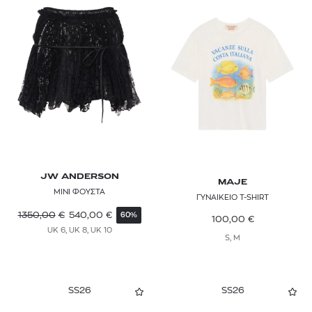
SIR
STAUD
STELLA MCCARTNEY
TALLER MARMO
TED BAKER
THE ANDAMANE
JW ANDERSON
MAJE
THE NORTH FACE
ΜΙΝΙ ΦΟΥΣΤΑ
ΓΥΝΑΙΚΕΙΟ T-SHIRT
1350,00
€
540,00
€
60%
100,00
€
THEORY
UK 6, UK 8, UK 10
S, M
TOI & MOI
TOMMY HILFIGER
SS26
SS26
TOMMY JEANS