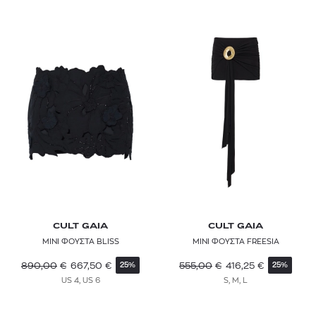
VANS
WATERCULT
WOERA
WOLFORD
WRANGLER
Y-3
ZADIG & VOLTAIRE
ZEUS + DIONE
CULT GAIA
CULT GAIA
ΜΙΝΙ ΦΟΥΣΤΑ BLISS
ΜΙΝΙ ΦΟΥΣΤΑ FREESIA
890,00
€
667,50
€
555,00
€
416,25
€
25%
25%
US 4, US 6
S, M, L