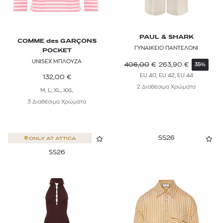
PAUL & SHARK
COMME des GARÇONS
ΓΥΝΑΙΚΕΙΟ ΠΑΝΤΕΛΟΝΙ
POCKET
UNISEX ΜΠΛΟΥΖΑ
406,00
€
263,90
€
35%
EU 40, EU 42, EU 44
132,00
€
2 Διαθέσιμα Χρώματα
M, L, XL, XXL
3 Διαθέσιμα Χρώματα
SS26
ONLY AT
ATTICA
SS26