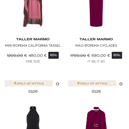
TALLER MARMO
TALLER MARMO
ΜΙΝΙ ΦΟΡΕΜΑ CALIFORNIA TASSEL
ΜΑΞΙ ΦΟΡΕΜΑ CYCLADES
1200,00
€
480,00
€
1700,00
€
680,00
€
60%
60%
ONE SIZE
IT 38, IT 40
ONLY AT
ATTICA
ONLY AT
ATTICA
SS26
SS26