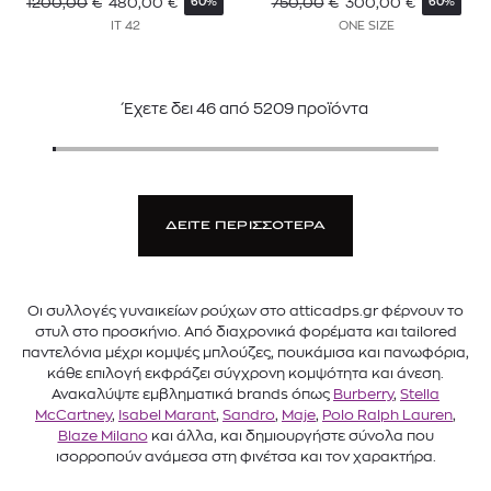
1200,00
€
480,00
€
750,00
€
300,00
€
60%
60%
IT 42
ONE SIZE
Έχετε δει
46
από
5209
προϊόντα
ΔΕΙΤΕ ΠΕΡΙΣΣΟΤΕΡΑ
Οι συλλογές γυναικείων ρούχων στο atticadps.gr φέρνουν το
στυλ στο προσκήνιο. Από διαχρονικά φορέματα και tailored
παντελόνια μέχρι κομψές μπλούζες, πουκάμισα και πανωφόρια,
κάθε επιλογή εκφράζει σύγχρονη κομψότητα και άνεση.
Ανακαλύψτε εμβληματικά brands όπως
Burberry
,
Stella
McCartney
,
Isabel Marant
,
Sandro
,
Maje
,
Polo Ralph Lauren
,
Blaze Milano
και άλλα, και δημιουργήστε σύνολα που
ισορροπούν ανάμεσα στη φινέτσα και τον χαρακτήρα.