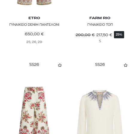
LOLA
MAAJI
ETRO
FARM RIO
ΓΥΝΑΙΚΕΙΟ DENIM ΠΑΝΤΕΛΟΝΙ
ΓΥΝΑΙΚΕΙΟ ΤΟΠ
MAISON SCOTCH
650,00
€
290,00
€
217,50
€
25%
S
MAJE
25, 26, 29
MARANT ETOILE
SS26
SS26
MARELLA
MARNI
MAX&Co.
MISSONI
MOD WAVE MOVEMENT
MOMONÌ