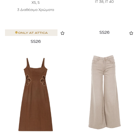
IT 38, IT 40
XS, S
3 Διαθέσιμα Χρώματα
SS26
ONLY AT
ATTICA
SS26