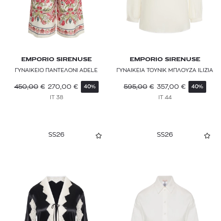
MOTHER
MWM
NEVRO BLAZER
EMPORIO SIRENUSE
EMPORIO SIRENUSE
ON
ΓΥΝΑΙΚΕΙΟ ΠΑΝΤΕΛΟΝΙ ADELE
ΓΥΝΑΙΚΕΙΑ ΤΟΥΝΙΚ ΜΠΛΟΥΖΑ ILIZIA
PAIGE
450,00
€
270,00
€
595,00
€
357,00
€
40%
40%
IT 38
IT 44
PAOLITA
PAUL & SHARK
SS26
SS26
PAUL SMITH
PEPE JEANS
PINKO
PITUSA