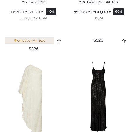
ΜΑΞΙ ΦΟΡΕΜΑ
ΜΙΝΤΙ ΦΟΡΕΜΑ BRITNEY
1185,01
€
711,01
€
750,00
€
300,00
€
40%
60%
IT 38, IT 42, IT 44
XS, M
SS26
ONLY AT
ATTICA
SS26