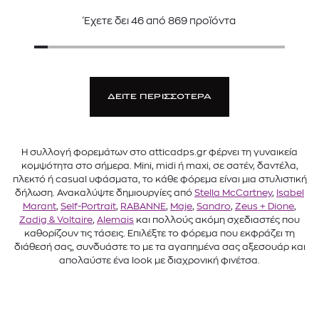
Έχετε δει
46
από
869
προϊόντα
ΔΕΙΤΕ ΠΕΡΙΣΣΟΤΕΡΑ
Η συλλογή φορεμάτων στο atticadps.gr φέρνει τη γυναικεία
κομψότητα στο σήμερα. Mini, midi ή maxi, σε σατέν, δαντέλα,
πλεκτό ή casual υφάσματα, το κάθε φόρεμα είναι μια στυλιστική
δήλωση. Ανακαλύψτε δημιουργίες από
Stella McCartney
,
Isabel
Marant
,
Self-Portrait
,
RABANNE
,
Maje
,
Sandro
,
Zeus + Dione
,
Zadig & Voltaire
,
Alemais
και πολλούς ακόμη σχεδιαστές που
καθορίζουν τις τάσεις. Επιλέξτε το φόρεμα που εκφράζει τη
διάθεσή σας, συνδυάστε το με τα αγαπημένα σας αξεσουάρ και
απολαύστε ένα look με διαχρονική φινέτσα.