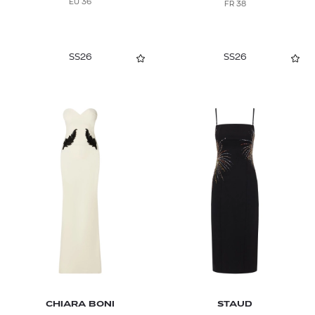
EU 36
FR 38
SS26
SS26
CHIARA BONI
STAUD