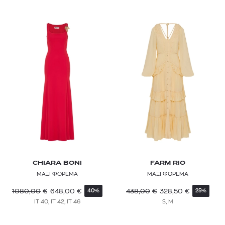
COSTARELLOS
CRISTIANO MARCHELI
CULT GAIA
DIRTY LAUNDRY
DRYKORN
ELENA MIRO
ELISABETTA FRANCHI
EMPORIO SIRENUSE
CHIARA BONI
FARM RIO
ERES
ΜΑΞΙ ΦΟΡΕΜΑ
ΜΑΞΙ ΦΟΡΕΜΑ
ETRO
1080,00
€
648,00
€
438,00
€
328,50
€
40%
25%
IT 40, IT 42, IT 46
S, M
FABIANA FILIPPI