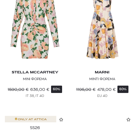
STELLA MCCARTNEY
MARNI
ΜΙΝΙ ΦΟΡΕΜΑ
ΜΙΝΤΙ ΦΟΡΕΜΑ
1590,00
€
636,00
€
1195,00
€
478,00
€
60%
60%
IT 38, IT 40
EU 40
ONLY AT
ATTICA
SS26