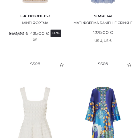
TALLER MARMO
LA DOUBLEJ
SIMKHAI
TED BAKER
ΜΙΝΤΙ ΦΟΡΕΜΑ
ΜΑΞΙ ΦΟΡΕΜΑ DANIELLE CRINKLE
THE ANDAMANE
1275,00
€
850,00
€
425,00
€
50%
XS
US 4, US 6
THEORY
TOI & MOI
SS26
SS26
TOMMY JEANS
WOERA
ZADIG & VOLTAIRE
ZEUS + DIONE