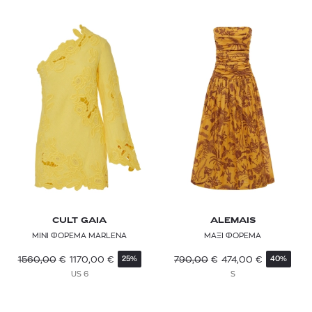
CULT GAIA
ALEMAIS
ΜΙΝΙ ΦΟΡΕΜΑ MARLENA
ΜΑΞΙ ΦΟΡΕΜΑ
1560,00
€
1170,00
€
790,00
€
474,00
€
25%
40%
US 6
S