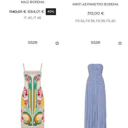
ΜΑΞΙ ΦΟΡΕΜΑ
MINTI ΑΣΥΜΜΕΤΡΟ ΦΟΡΕΜΑ
RABANNE
1140,01
€
684,01
€
40%
312,00
€
IT 40, IT 46
RAG & BONE
FR 34, FR 36, FR 38, FR 40
REISS
REPLAY
SS26
SS26
ROTATE
SANDRO
SELF-PORTRAIT
SIMKHAI
SIR
STAUD
STELLA MCCARTNEY