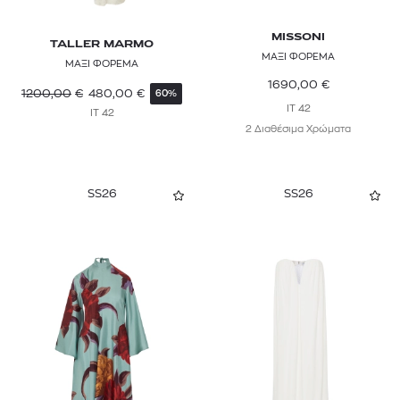
MISSONI
TALLER MARMO
ΜΑΞΙ ΦΟΡΕΜΑ
ΜΑΞΙ ΦΟΡΕΜΑ
1690,00
€
1200,00
€
480,00
€
60%
IT 42
IT 42
2 Διαθέσιμα Χρώματα
SS26
SS26