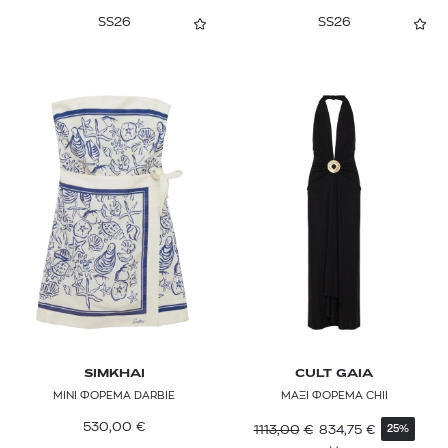
JACQUEMUS
SS26
SS26
JW ANDERSON
KAREN MILLEN
KARL LAGERFELD
LA DOUBLEJ
LEVI'S®
LIBERTY
LIU JO
LOLA
MAJE
SIMKHAI
CULT GAIA
ΜΙΝΙ ΦΟΡΕΜΑ DARBIE
ΜΑΞΙ ΦΟΡΕΜΑ CHII
MARANT ETOILE
530,00
€
1113,00
€
834,75
€
25%
MARELLA