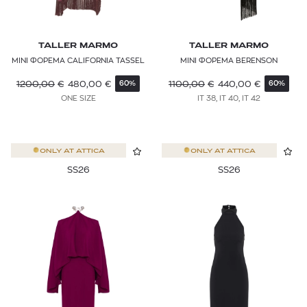
TALLER MARMO
TALLER MARMO
ΜΙΝΙ ΦΟΡΕΜΑ CALIFORNIA TASSEL
MINI ΦΟΡΕΜΑ BERENSON
1200,00
€
480,00
€
1100,00
€
440,00
€
60%
60%
ONE SIZE
IT 38, IT 40, IT 42
ONLY AT
ATTICA
ONLY AT
ATTICA
SS26
SS26