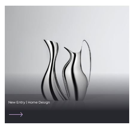
FARM RIO
FAYEMAR
FJALLRAVEN
FOREL
FUNKY BUDDHA
GANNI
GREEK ARCHAIC KORI
GUESS
IBO MARACA
New Entry | Home Design
ICEBREAKER
ISABEL MARANT