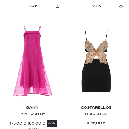
SS26
SS26
GANNI
COSTARELLOS
ΜΙΝΤΙ ΦΟΡΕΜΑ
ΜΙΝΙ ΦΟΡΕΜΑ
1855,00
€
475,00
€
190,00
€
60%