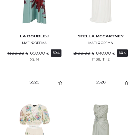
LA DOUBLEJ
STELLA MCCARTNEY
ΜΑΞΙ ΦΟΡΕΜΑ
ΜΑΞΙ ΦΟΡΕΜΑ
1300,00
€
650,00
€
2100,00
€
840,00
€
50%
60%
XS, M
IT 38, IT 42
SS26
SS26