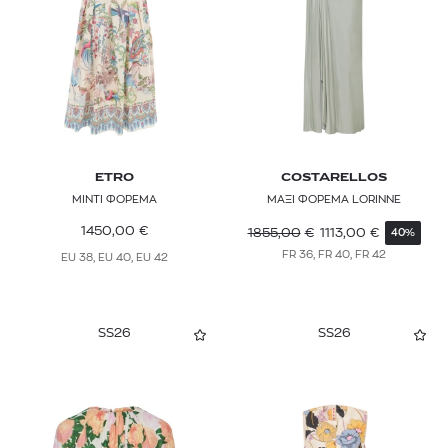
ETRO
COSTARELLOS
ΜΙΝΤΙ ΦΟΡΕΜΑ
ΜΑΞΙ ΦΟΡΕΜΑ LORINNE
1450,00
€
1855,00
€
1113,00
€
40%
FR 36, FR 40, FR 42
EU 38, EU 40, EU 42
SS26
SS26