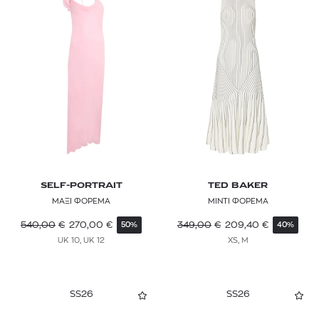
SELF-PORTRAIT
TED BAKER
ΜΑΞΙ ΦΟΡΕΜΑ
ΜΙΝΤΙ ΦΟΡΕΜΑ
540,00
€
270,00
€
349,00
€
209,40
€
50%
40%
UK 10, UK 12
XS, M
SS26
SS26