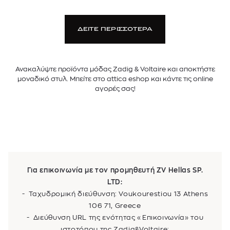
ΔΕΙΤΕ ΠΕΡΙΣΣΟΤΕΡΑ
Ανακαλύψτε προϊόντα μόδας Zadig & Voltaire και αποκτήστε
μοναδικό στυλ. Μπείτε στο attica eshop και κάντε τις online
αγορές σας!
Για επικοινωνία με τον προμηθευτή ZV Hellas SP.
LTD:
- Ταχυδρομική διεύθυνση: Voukourestiou 13 Athens
106 71, Greece
- Διεύθυνση URL της ενότητας «Επικοινωνία» του
ιστοτόπου της Zadig&Voltaire
: