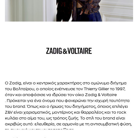
39
Μωβ
40
Πορτοκαλί
41
Ροζ
ONE SIZE
Πολύχρωμο
Καφέ
Ασημί
Μπορντό
Ο Zadig, είναι ο κεντρικός χαρακτήρας στο ομώνυμο διήγημα
του Βολταίρου, ο οποίος ενέπνευσε τον Thierry Gillier το 1997,
όταν και αποφάσισε να ιδρύσει τον οίκο
Zadig & Voltaire
.
Πρόκειται για ένα όνομα που φανερώνει την ισχυρή ταυτότητα
του brand. Όπως και ο ήρωας του διηγήματος, όποιος επιλέγει
Z&V είναι χαρισματικός, μοντέρνος και θαρραλέος και το rock
κυλάει στο αίμα του, ως τρόπος ζωής. Το στιλ του brand είναι
ακριβώς αυτό: ελευθερία, σε αρμονία με τη αντισυμβατική φύση,
τη σιγουριά και την αυτοπεποίθηση.