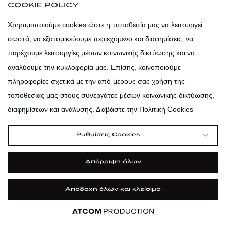
COOKIE POLICY
Αποδέχομαι τους
Όρους χρήσης
& την
Πολιτική προσωπικών
Χρησιμοποιούμε cookies ώστε η τοποθεσία μας να λειτουργεί
δεδομένων
.
σωστά, να εξατομικεύουμε περιεχόμενο και διαφημίσεις, να
παρέχουμε λειτουργίες μέσων κοινωνικής δικτύωσης και να
ΕΓΓΡΑΦΗ
αναλύουμε την κυκλοφορία μας. Επίσης, κοινοποιούμε
πληροφορίες σχετικά με την από μέρους σας χρήση της
τοποθεσίας μας στους συνεργάτες μέσων κοινωνικής δικτύωσης,
atticadps
διαφημίσεων και ανάλυσης. Διαβάστε την Πολιτική Cookies
atticaofficial
|
atticabeauty
Ρυθμίσεις Cookies
atticadps
Απόρριψη όλων
atticadps
Αποδοχή όλων και κλείσιμο
Εφαρμογή
Εφαρμογή
Εφαρμογή
Εφαρμογή
ΦΙΛΤΡΑ ΚΑΙ ΚΑΤΗΓΟΡΙΕΣ