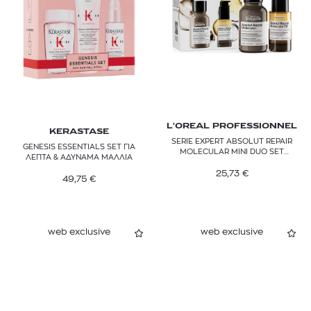
RITUALS
SHU UEMURA
WELLA PROFESSIONALS
L'OREAL PROFESSIONNEL
KERASTASE
SERIE EXPERT ABSOLUT REPAIR
GENESIS ESSENTIALS SET ΓΙΑ
MOLECULAR MINI DUO SET
ΛΕΠΤΑ & ΑΔΥΝΑΜΑ ΜΑΛΛΙΑ
ΣΑΜΠΟΥΑΝ & ΕΛΑΙΟ
25,73
€
49,75
€
web exclusive
web exclusive