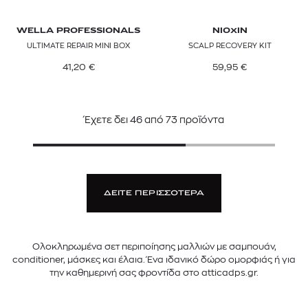
WELLA PROFESSIONALS
NIOXIN
ULTIMATE REPAIR MINI BOX
SCALP RECOVERY KIT
41,20
€
59,95
€
Έχετε δει
46
από
73
προϊόντα
ΔΕΙΤΕ ΠΕΡΙΣΣΟΤΕΡΑ
Ολοκληρωμένα σετ περιποίησης μαλλιών με σαμπουάν,
conditioner, μάσκες και έλαια. Ένα ιδανικό δώρο ομορφιάς ή για
την καθημερινή σας φροντίδα στο atticadps.gr.