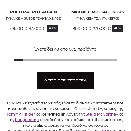
POLO RALPH LAUREN
MICHAEL MICHAEL KORS
ΓΥΝΑΙΚΕΙΑ SUEDE ΤΣΑΝΤΑ ΧΕΙΡΟΣ
ΓΥΝΑΙΚΕΙΑ ΤΣΑΝΤΑ ΧΕΙΡΟΣ
795,00
€
477,00
€
450,00
€
270,00
€
40%
40%
Έχετε δει
48
από
572
προϊόντα
ΔΕΙΤΕ ΠΕΡΙΣΣΟΤΕΡΑ
Οι γυναικείες τσάντες χειρός είναι το διακριτικό statement που
κάνει κάθε εμφάνιση πιο «δεμένη». Οι structured γραμμές της
Tommy Hilfiger
και οι refined επιλογές της
Stella McCartney
και
της
Longchamp
συνοδεύουν κοστούμια και athleisure looks,
ενω για slip φορέματα και βραδινά σύνολα θα
πρωταγωνιστήσουν οι μοναδικές δημιουργίες της
Pinko
και της