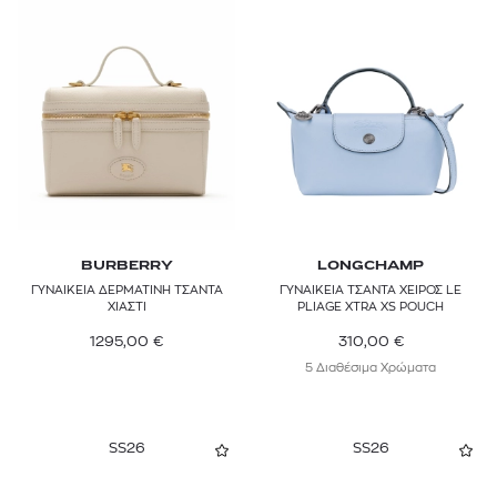
IBO MARACA
ISABEL MARANT
JACQUEMUS
JW ANDERSON
KARL LAGERFELD
KASHURA
BURBERRY
LONGCHAMP
KURT GEIGER
ΓΥΝΑΙΚΕΙΑ ΔΕΡΜΑΤΙΝΗ ΤΣΑΝΤΑ
ΓΥΝΑΙΚΕΙΑ ΤΣΑΝΤΑ ΧΕΙΡΟΣ LE
ΧΙΑΣΤΙ
PLIAGE XTRA XS POUCH
LAUREN RALPH LAUREN
1295,00
€
310,00
€
5 Διαθέσιμα Χρώματα
LONGCHAMP
MAJE
SS26
SS26
MANU ATELIER