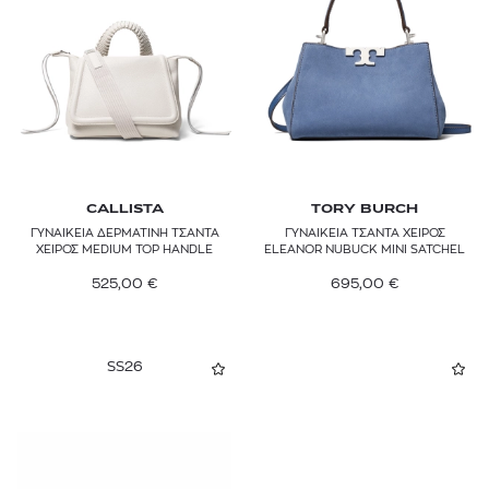
Ψάθα
Μωβ
DEMELLIER
Πορτοκαλί
DRAGON DIFFUSION
Ροζ
EASTPAK
Πολύχρωμο
ELISABETTA FRANCHI
Καφέ
EMPORIO ARMANI
CALLISTA
TORY BURCH
ΓΥΝΑΙΚΕΙΑ ΔΕΡΜΑΤΙΝΗ ΤΣΑΝΤΑ
ΓΥΝΑΙΚΕΙΑ ΤΣΑΝΤΑ ΧΕΙΡΟΣ
Ασημί
ETRO
ΧΕΙΡΟΣ MEDIUM TOP HANDLE
ELEANOR NUBUCK MINI SATCHEL
525,00
€
695,00
€
Μπορντό
FABIANA FILIPPI
GIANNI CHIARINI
SS26
HAVAIANAS
HERSCHEL
HUF