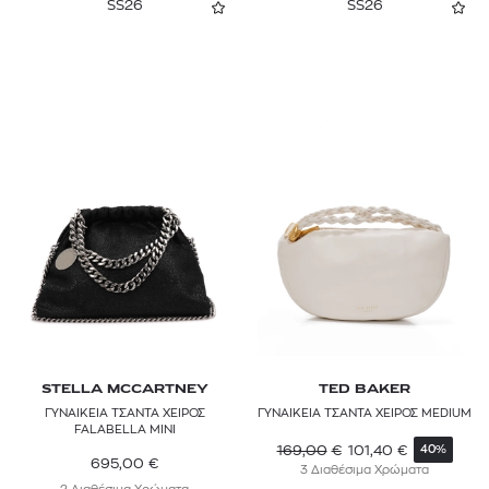
REISS
SS26
SS26
SAMSONITE
SANDRO
STELLA MCCARTNEY
TED BAKER
THEMOIRè
TOMMY HILFIGER
TORY BURCH
TRAVEL BLUE
STELLA MCCARTNEY
TED BAKER
TUMI
ΓΥΝΑΙΚΕΙΑ ΤΣΑΝΤΑ ΧΕΙΡΟΣ
ΓΥΝΑΙΚΕΙΑ ΤΣΑΝΤΑ ΧΕΙΡΟΣ MEDIUM
FALABELLA MINI
ZADIG & VOLTAIRE
169,00
€
101,40
€
40%
695,00
€
3 Διαθέσιμα Χρώματα
ZEUS + DIONE