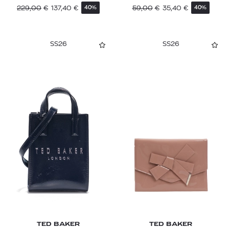
229,00
€
137,40
€
59,00
€
35,40
€
40%
40%
SS26
SS26
TED BAKER
TED BAKER