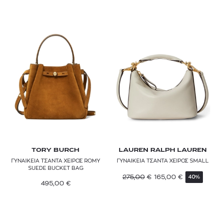
MARC JACOBS
MARCELLA CLUB
MARELLA
MARNI
MAX&Co.
MCM
MICHAEL MICHAEL KORS
MULBERRY
TORY BURCH
LAUREN RALPH LAUREN
ΓΥΝΑΙΚΕΙΑ ΤΣΑΝΤΑ ΧΕΙΡΟΣ ROMY
ΓΥΝΑΙΚΕΙΑ ΤΣΑΝΤΑ ΧΕΙΡΟΣ SMALL
PINKO
SUEDE BUCKET BAG
275,00
€
165,00
€
40%
POLO RALPH LAUREN
495,00
€
RABANNE