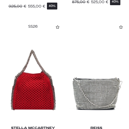
875,00
€
525,00
€
40%
925,00
€
555,00
€
40%
SS26
STELLA MCCARTNEY
REISS