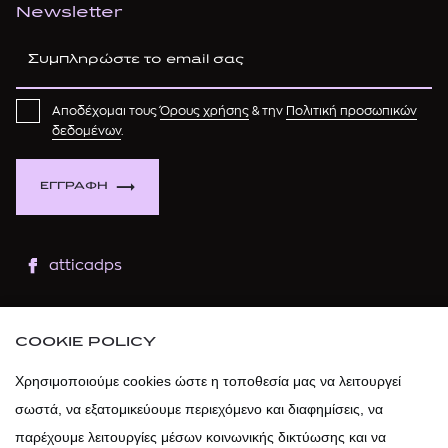
Newsletter
Αποδέχομαι τους
Όρους χρήσης
& την
Πολιτική προσωπικών
δεδομένων
.
ΕΓΓΡΑΦΗ
atticadps
atticaofficial
|
atticabeauty
COOKIE POLICY
atticadps
Χρησιμοποιούμε cookies ώστε η τοποθεσία μας να λειτουργεί
σωστά, να εξατομικεύουμε περιεχόμενο και διαφημίσεις, να
atticadps
παρέχουμε λειτουργίες μέσων κοινωνικής δικτύωσης και να