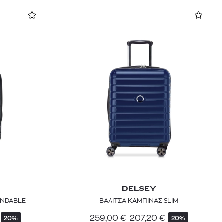
DELSEY
ANDABLE
BΑΛΙΤΣΑ ΚΑΜΠΙΝΑΣ SLIM
259,00
€
207,20
€
20%
20%