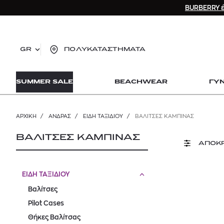
BURBERRY έ
GR
ΠΟΛΥΚΑΤΑΣΤΗΜΑΤΑ
TO
SUMMER SALE
BEACHWEAR
ΓΥ
lo
Zad
lon
ΑΡΧΙΚΉ
/
ΑΝΔΡΑΣ
/
ΕΙΔΗ ΤΑΞΙΔΙΟΥ
/
ΒΑΛΊΤΣΕΣ ΚΑΜΠΊΝΑΣ
Ysl
Dio
ΒΑΛΙΤΣΕΣ ΚΑΜΠΙΝΑΣ
ΑΠΟΚ
ΕΙΔΗ ΤΑΞΙΔΙΟΥ
Βαλίτσες
Pilot Cases
Θήκες Βαλίτσας