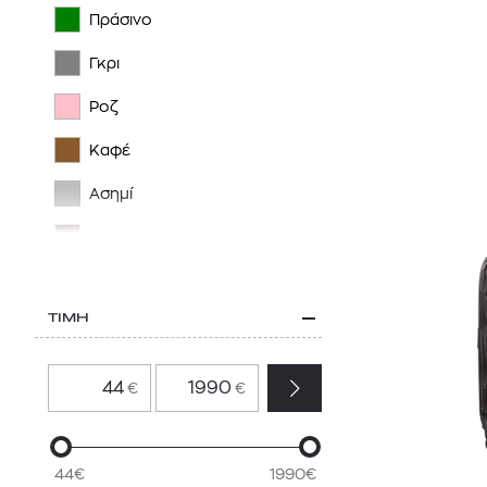
Πράσινο
Γκρι
Ροζ
Καφέ
Ασημί
Μπορντό
ΤΙΜΗ
€
€
44€
1990€