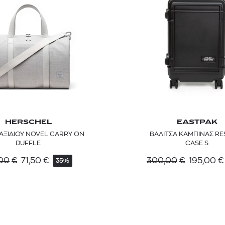
HERSCHEL
EASTPAK
ΑΞΙΔΙΟΥ NOVEL CARRY ON
ΒΑΛΙΤΣΑ ΚΑΜΠΙΝΑΣ RE
TOM FORD
MIU MIU
MC2 SAINT
DUFFLE
CASE S
SOLEIL BLANC PARFUM EAU DE TOILETTE | 50ml
ΓΥΑΛΙΑ ΗΛΙΟΥ A52S/ZVN4I0/52
ΑΝΔΡΙΚΟ ΜΑΓΙ
,00
€
71,50
€
300,00
€
195,00
€
35%
421,00
€
120,00
€
102,0
365,00
€
OFFER