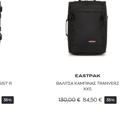
EASTPAK
SIST'R
ΒΑΛΙΤΣΑ ΚΑΜΠΙΝΑΣ TRANVERZ
 BARTH
DIOR
XXS
Ο ΣΟΡΤΣ
DIOR FOREVER NUDE BRONZE POWDER BRONZER IN NATURAL GLOW OR MATTE FINISH | 04 Warm
130,00
€
84,50
€
35%
35%
0
€
15%
61,84
€
OFFER