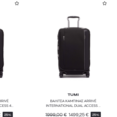
TUMI
RRIVÉ
ΒΑΛΙΤΣΑ ΚΑΜΠΙΝΑΣ ARRIVÉ
CESS 4
INTERNATIONAL DUAL ACCESS 4
WHEELED
€
1999,00
€
1499,25
€
25%
25%