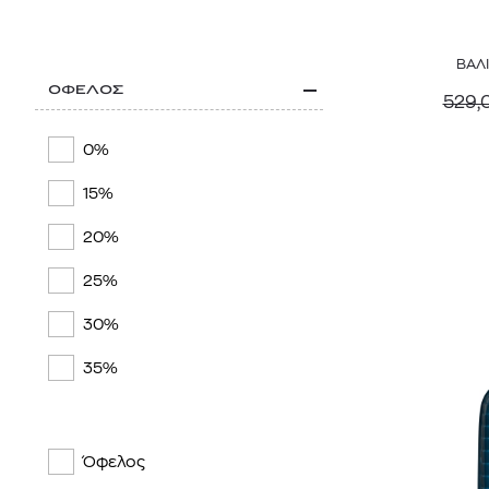
ΒΑΛΙ
ΟΦΕΛΟΣ
529,
0%
15%
20%
25%
30%
35%
Όφελος