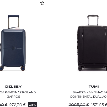
DELSEY
TUMI
ΤΣΑ ΚΑΜΠΙΝΑΣ ROLAND
ΒΑΛΙΤΣΑ ΚΑΜΠΙΝΑΣ A
GARROS
CONTINENTAL DUAL AC
WHEELED
00
€
272,30
€
2095,00
€
1571,25
30%