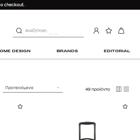
Longchamp Le Pliage
ο checkout.
αντηλιακό προσώπου
estee lauder double wear
kiehl's avocado eye
mcm
sandro
OME DESIGN
BRANDS
EDITORIAL
γυναικεία αρώματα
μαγιό
ανδρικο t-shirt
Dior sauvage
Προτεινόμενα
49 προϊόντα
Longchamp Le Pliage
 Home Design
αντηλιακό προσώπου
estee lauder double wear
kiehl's avocado eye
mcm
sandro