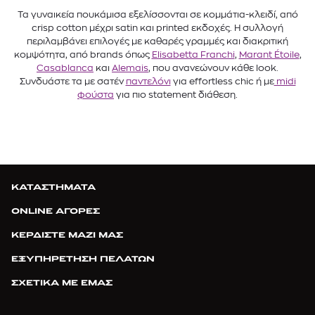
Τα γυναικεία πουκάμισα εξελίσσονται σε κομμάτια-κλειδί, από
crisp cotton μέχρι satin και printed εκδοχές. Η συλλογή
περιλαμβάνει επιλογές με καθαρές γραμμές και διακριτική
κομψότητα, από brands όπως
Elisabetta Franchi
,
Marant Étoile
,
Casablanca
και
Alemais
, που ανανεώνουν κάθε look.
Συνδυάστε τα με σατέν
παντελόνι
για effortless chic ή με
midi
φούστα
για πιο statement διάθεση.
ΚΑΤΑΣΤΗΜΑΤΑ
ONLINE ΑΓΟΡΕΣ
ΚΕΡΔΙΣΤΕ ΜΑΖΙ ΜΑΣ
ΕΞΥΠΗΡΕΤΗΣΗ ΠΕΛΑΤΩΝ
ΣΧΕΤΙΚΑ ΜΕ ΕΜΑΣ