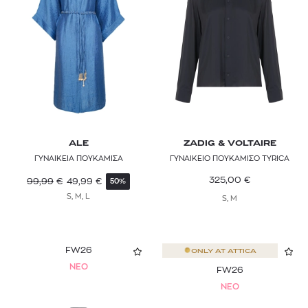
Ολόσωμες Φόρμες
Καφέ
REISS
SANDRO
SIR
ZADIG & VOLTAIRE
ALE
ZADIG & VOLTAIRE
ΓΥΝΑΙΚΕΙΑ ΠΟΥΚΑΜΙΣΑ
ΓΥΝΑΙΚΕΙΟ ΠΟΥΚΑΜΙΣΟ TYRICA
325,00
€
99,99
€
49,99
€
50%
S, M, L
S, M
FW26
ONLY AT
ATTICA
NEO
FW26
NEO