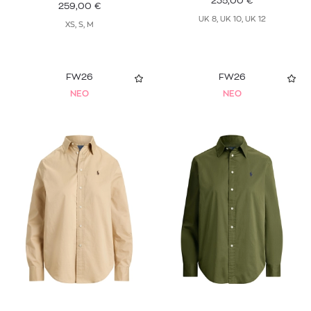
235,00
€
259,00
€
UK 8, UK 10, UK 12
XS, S, M
FW26
FW26
NEO
NEO