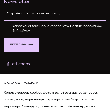
Newsletter
Αποδέχομαι τους
Όρους χρήσης
& την
Πολιτική προσωπικών
δεδομένων
.
ΕΓΓΡΑΦΗ
atticadps
atticaofficial
|
atticabeauty
COOKIE POLICY
atticadps
Χρησιμοποιούμε cookies ώστε η τοποθεσία μας να λειτουργεί
σωστά, να εξατομικεύουμε περιεχόμενο και διαφημίσεις, να
atticadps
παρέχουμε λειτουργίες μέσων κοινωνικής δικτύωσης και να