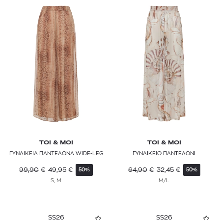
TOI & MOI
TOI & MOI
ΓΥΝΑΙΚΕΙΑ ΠΑΝΤΕΛΟΝΑ WIDE-LEG
ΓΥΝΑΙΚΕΙΟ ΠΑΝΤΕΛΟΝΙ
99,90
€
49,95
€
64,90
€
32,45
€
50%
50%
S, M
M/L
SS26
SS26