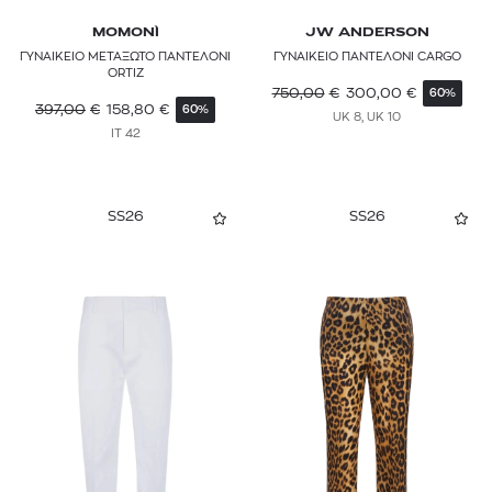
SIMKHAI
MOMONÌ
JW ANDERSON
ΓΥΝΑΙΚΕΙΟ ΜΕΤΑΞΩΤΟ ΠΑΝΤΕΛΟΝΙ
ΓΥΝΑΙΚΕΙΟ ΠΑΝΤΕΛΟΝΙ CARGO
ORTIZ
SIR
750,00
€
300,00
€
60%
397,00
€
158,80
€
60%
UK 8, UK 10
STAUD
IT 42
STELLA MCCARTNEY
TED BAKER
SS26
SS26
THE ANDAMANE
THE NORTH FACE
THEORY
TOI & MOI
TOMMY HILFIGER
TOMMY JEANS