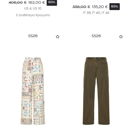
405,00
€
162,00
€
60%
338,00
€
135,20
€
60%
US 4, US 10
PAIGE
IT 38, IT 40, IT 42
2 Διαθέσιμα Χρώματα
PAUL & SHARK
PAUL SMITH
SS26
SS26
PEPE JEANS
PINKO
POLO RALPH LAUREN
POUPETTE ST BARTH
RAG & BONE
REISS
REPLAY
SANDRO