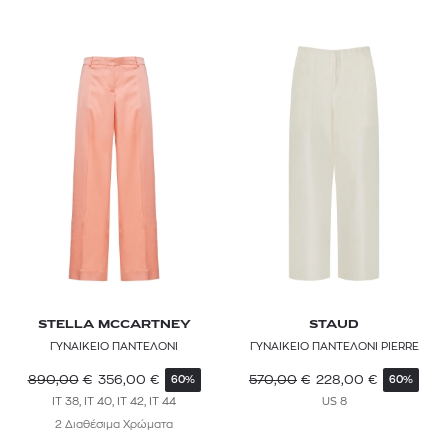
FAYEMAR
FJALLRAVEN
FOREL
FUNKY BUDDHA
GANNI
GANT
GREEK ARCHAIC KORI
GUESS
STELLA MCCARTNEY
STAUD
ICEBREAKER
ΓΥΝΑΙΚΕΙΟ ΠΑΝΤΕΛΟΝΙ
ΓΥΝΑΙΚΕΙΟ ΠΑΝΤΕΛΟΝΙ PIERRE
ISABEL MARANT
890,00
€
356,00
€
570,00
€
228,00
€
60%
60%
IT 38, IT 40, IT 42, IT 44
US 8
JW ANDERSON
2 Διαθέσιμα Χρώματα