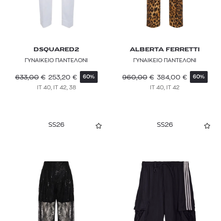
WOLFORD
WRANGLER
Y-3
DSQUARED2
ALBERTA FERRETTI
ΓΥΝΑΙΚΕΙΟ ΠΑΝΤΕΛΟΝΙ
ΓΥΝΑΙΚΕΙΟ ΠΑΝΤΕΛΟΝΙ
ZADIG & VOLTAIRE
633,00
€
253,20
€
960,00
€
384,00
€
60%
60%
IT 40, IT 42, 38
IT 40, IT 42
ZEUS + DIONE
SS26
SS26