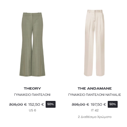
THEORY
THE ANDAMANE
ΓΥΝΑΙΚΕΙΟ ΠΑΝΤΕΛΟΝΙ
ΓΥΝΑΙΚΕΙΟ ΠΑΝΤΕΛΟΝΙ NATHALIE
305,00
€
152,50
€
395,00
€
197,50
€
50%
50%
US 6
IT 42
2 Διαθέσιμα Χρώματα