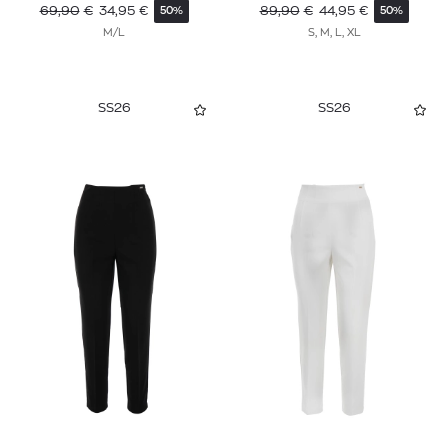
69,90
€
34,95
€
89,90
€
44,95
€
50%
50%
M/L
S, M, L, XL
SS26
SS26