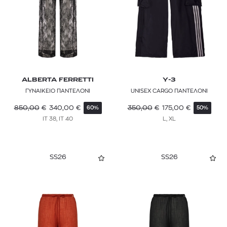
ALBERTA FERRETTI
Y-3
ΓΥΝΑΙΚΕΙΟ ΠΑΝΤΕΛΟΝΙ
UNISEX CARGO ΠΑΝΤΕΛΟΝΙ
850,00
€
340,00
€
350,00
€
175,00
€
60%
50%
IT 38, IT 40
L, XL
SS26
SS26