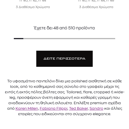
IT 40, IT 42, IT 44
IT 40, IT 42, IT 44, IT 48
3 Διαθέσιμα Χρώματα
3 Διαθέσιμα Χρώματα
Έχετε δει
48
από
510
προϊόντα
ΔΕΙΤΕ ΠΕΡΙΣΣΟΤΕΡΑ
Το υφασμάτινο παντελόνι δίνει μια polished αισθητική σε κάθε
look, από το καθημερινό σας σύνολο στο γραφείο μέχρι τις
εντός ή εκτός πόλης βόλτες σας. Tailored, flare, cropped ή wide-
leg, προσφέρουν άνετη εφαρμογή και καθαρές γραμμή που
αναδεικνύουν τη θηλυκή σιλουέτα. Επιλέξτε premium σχέδια
από
Karen Millen
,
Fabiana Filippi
,
Ted Baker
,
Sandro
και άλλες
εταιρίες που ειδικεύονται στο σύγχρονο elegance.