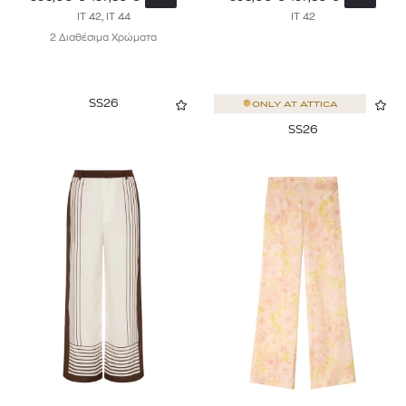
IT 42, IT 44
IT 42
2 Διαθέσιμα Χρώματα
SS26
ONLY AT
ATTICA
SS26