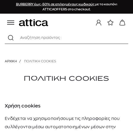
BURBERRY έως -50% σε επιλεγμένους κωδικούς
με το κουπόνι
ATTICAOFFERS στο checkout.
Αναζήτηση προϊόντος :
ΑΡΧΙΚΉ
/
ΠΟΛΙΤΙΚΉ COOKIES
ΠΟΛΙΤΙΚΗ COOKIES
Χρήση cookies
Ενδέχεται να χρησιμοποιήσουμε τις πληροφορίες που
συλλέγονται μέσω αυτοματοποιημένων μέσων στην