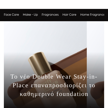
Face Care
Make - Up
Fragrances
Hair Care
Home Fragrances
Το νέο Double Wear Stay-in-
Place επαναπροσδιορίζει το
καθημερινό foundation