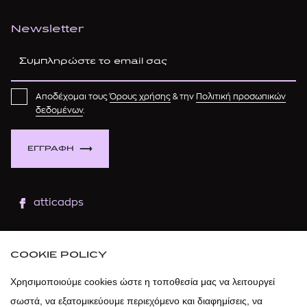
Newsletter
Αποδέχομαι τους
Όρους χρήσης
& την
Πολιτική προσωπικών
δεδομένων
.
ΕΓΓΡΑΦΗ
atticadps
atticaofficial
|
atticabeauty
COOKIE POLICY
atticadps
Χρησιμοποιούμε cookies ώστε η τοποθεσία μας να λειτουργεί
σωστά, να εξατομικεύουμε περιεχόμενο και διαφημίσεις, να