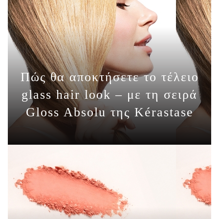
Πώς θα αποκτήσετε το τέλειο
glass hair look – με τη σειρά
ΠΕΡΙΣΣΟΤΕΡΑ
Gloss Absolu της Kérastase