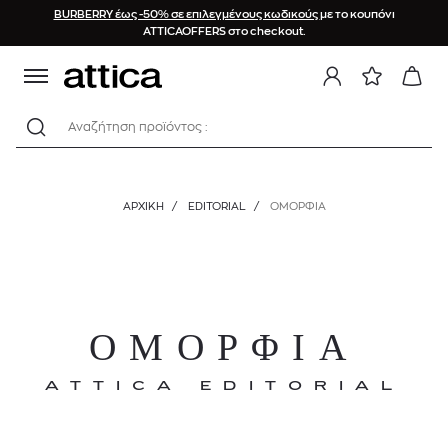
BURBERRY έως -50% σε επιλεγμένους κωδικούς
με το κουπόνι
ATTICAOFFERS στο checkout.
Αναζήτηση προϊόντος :
ΑΡΧΙΚΉ
/
EDITORIAL
/
ΟΜΟΡΦΙΑ
ΟΜΟΡΦΙΑ
ATTICA EDITORIAL