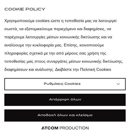
atticaofficial
|
atticabeauty
COOKIE POLICY
atticadps
Χρησιμοποιούμε cookies ώστε η τοποθεσία μας να λειτουργεί
σωστά, να εξατομικεύουμε περιεχόμενο και διαφημίσεις, να
atticadps
παρέχουμε λειτουργίες μέσων κοινωνικής δικτύωσης και να
αναλύουμε την κυκλοφορία μας. Επίσης, κοινοποιούμε
πληροφορίες σχετικά με την από μέρους σας χρήση της
τοποθεσίας μας στους συνεργάτες μέσων κοινωνικής δικτύωσης,
διαφημίσεων και ανάλυσης. Διαβάστε την Πολιτική Cookies
Ρυθμίσεις Cookies
Απόρριψη όλων
Αποδοχή όλων και κλείσιμο
|
|
|
Όροι Χρήσης
Πολιτική Cookies
Κώδικας Δεοντολογίας
Προστασία Προσωπικών Δεδομένων