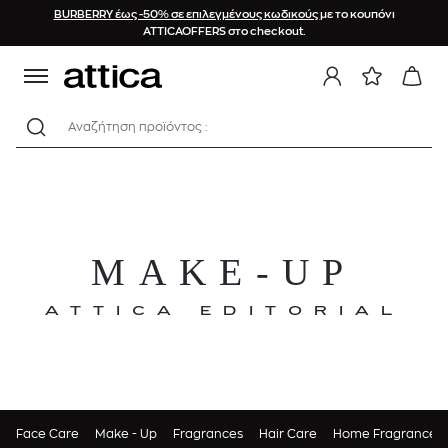
BURBERRY έως -50% σε επιλεγμένους κωδικούς
με το κουπόνι
ATTICAOFFERS στο checkout.
Αναζήτηση προϊόντος :
MAKE-UP
ATTICA EDITORIAL
Face Care
Make - Up
Fragrances
Hair Care
Home Fragrances