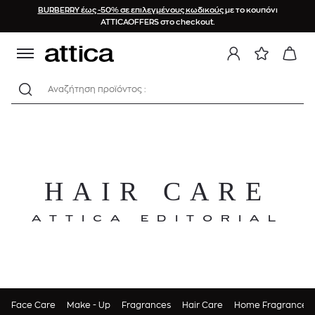
BURBERRY έως -50% σε επιλεγμένους κωδικούς
με το κουπόνι
ATTICAOFFERS στο checkout.
Αναζήτηση προϊόντος :
HAIR CARE
ATTICA EDITORIAL
Face Care
Make - Up
Fragrances
Hair Care
Home Fragrances