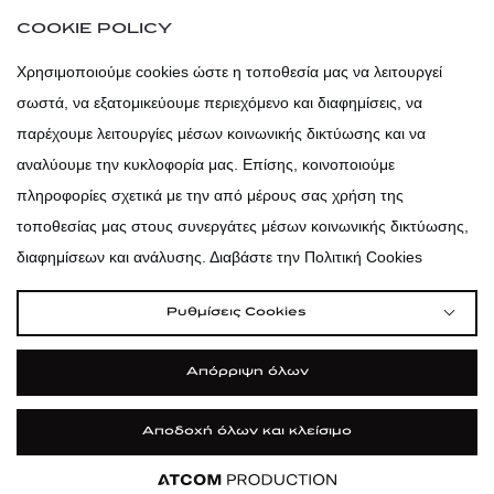
atticaofficial
|
atticabeauty
COOKIE POLICY
atticadps
Χρησιμοποιούμε cookies ώστε η τοποθεσία μας να λειτουργεί
σωστά, να εξατομικεύουμε περιεχόμενο και διαφημίσεις, να
atticadps
παρέχουμε λειτουργίες μέσων κοινωνικής δικτύωσης και να
αναλύουμε την κυκλοφορία μας. Επίσης, κοινοποιούμε
πληροφορίες σχετικά με την από μέρους σας χρήση της
τοποθεσίας μας στους συνεργάτες μέσων κοινωνικής δικτύωσης,
διαφημίσεων και ανάλυσης. Διαβάστε την Πολιτική Cookies
Ρυθμίσεις Cookies
Απόρριψη όλων
Αποδοχή όλων και κλείσιμο
|
|
|
Όροι Χρήσης
Πολιτική Cookies
Κώδικας Δεοντολογίας
Προστασία Προσωπικών Δεδομένων
©2026 attica