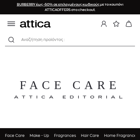
BURBERRY έως -50% σε επιλεγμένους κωδικούς
με το κουπόνι
ATTICAOFFERS στο checkout.
Αναζήτηση προϊόντος :
FACE CARE
ATTICA EDITORIAL
Face Care
Make - Up
Fragrances
Hair Care
Home Fragrances