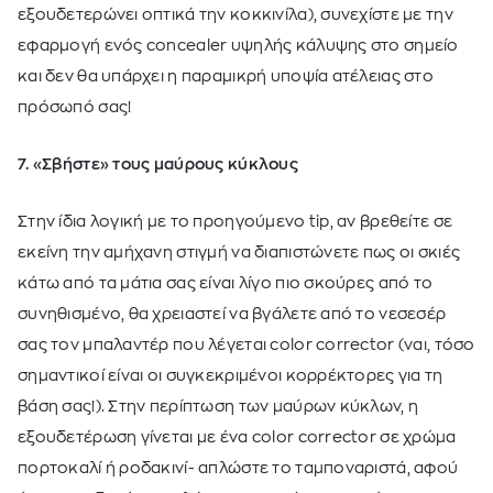
εξουδετερώνει οπτικά την κοκκινίλα), συνεχίστε με την
εφαρμογή ενός concealer υψηλής κάλυψης στο σημείο
και δεν θα υπάρχει η παραμικρή υποψία ατέλειας στο
πρόσωπό σας!
7. «Σβήστε» τους μαύρους κύκλους
Στην ίδια λογική με το προηγούμενο tip, αν βρεθείτε σε
εκείνη την αμήχανη στιγμή να διαπιστώνετε πως οι σκιές
κάτω από τα μάτια σας είναι λίγο πιο σκούρες από το
συνηθισμένο, θα χρειαστεί να βγάλετε από το νεσεσέρ
σας τον μπαλαντέρ που λέγεται color corrector (ναι, τόσο
σημαντικοί είναι οι συγκεκριμένοι κορρέκτορες για τη
βάση σας!). Στην περίπτωση των μαύρων κύκλων, η
εξουδετέρωση γίνεται με ένα color corrector σε χρώμα
πορτοκαλί ή ροδακινί- απλώστε το ταμποναριστά, αφού