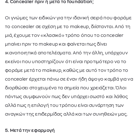
4. Concealer πριν ή μετά το foundation;
Οι γνώμες των ειδικών για την ιδανική σειρά που φοράμε
το concealer σε σχέση με το makeup, διίστανται. Από τη
μιά, έχουμε τον «κλασικό» τρόπο όπου το concealer
μπαίνει πριν το makeup και φαίνεται πως δίνει
ικανοποιητικά αποτελέσματα. Από την άλλη, υπάρχουν
εκείνοι που υποστηρίζουν ότι είναι προτιμότερο να το
φοράμε μετά το makeup, καθώς με αυτό τον τρόπο το
concealer έρχεται πάνω σε έναν ήδη άψογο καμβά για να
διορθώσει στοχευμένα τα σημεία που χρειάζεται. Όλοι
πάντως συμφωνούν πως δεν υπάρχει σωστό και λάθος
αλλά πως η επιλογή του τρόπου είναι συνάρτηση των
αναγκών της επιδερμίδας αλλά και των συνηθειών μας.
5. Μετά την εφαρμογή