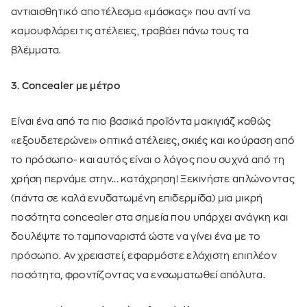
αντιαισθητικό αποτέλεσμα «μάσκας» που αντί να
καμουφλάρει τις ατέλειες, τραβάει πάνω τους τα
βλέμματα.
3. Concealer με μέτρο
Είναι ένα από τα πιο βασικά προϊόντα μακιγιάζ καθώς
«εξουδετερώνει» οπτικά ατέλειες, σκιές και κούραση από
το πρόσωπο- και αυτός είναι ο λόγος που συχνά από τη
χρήση περνάμε στην... κατάχρηση! Ξεκινήστε απλώνοντας
(πάντα σε καλά ενυδατωμένη επιδερμίδα) μια μικρή
ποσότητα concealer στα σημεία που υπάρχει ανάγκη και
δουλέψτε το ταμποναριστά ώστε να γίνει ένα με το
πρόσωπο. Αν χρειαστεί, εφαρμόστε ελάχιστη επιπλέον
ποσότητα, φροντίζοντας να ενσωματωθεί απόλυτα.