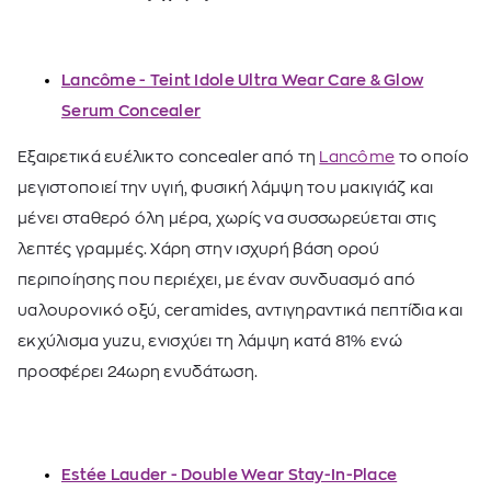
Lancôme - Teint Idole Ultra Wear Care & Glow
Serum Concealer
Εξαιρετικά ευέλικτο concealer από τη
Lancôme
το οποίο
μεγιστοποιεί την υγιή, φυσική λάμψη του μακιγιάζ και
μένει σταθερό όλη μέρα, χωρίς να συσσωρεύεται στις
λεπτές γραμμές. Χάρη στην ισχυρή βάση ορού
περιποίησης που περιέχει, με έναν συνδυασμό από
υαλουρονικό οξύ, ceramides, αντιγηραντικά πεπτίδια και
εκχύλισμα yuzu, ενισχύει τη λάμψη κατά 81% ενώ
προσφέρει 24ωρη ενυδάτωση.
Estée Lauder - Double Wear Stay-In-Place