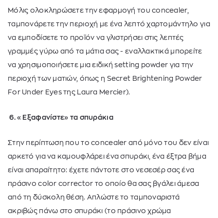
Μόλις ολοκληρώσετε την εφαρμογή του concealer,
ταμπονάρετε την περιοχή με ένα λεπτό χαρτομάντηλο για
να εμποδίσετε το προϊόν να γλιστρήσει στις λεπτές
γραμμές γύρω από τα μάτια σας - εναλλακτικά μπορείτε
να χρησιμοποιήσετε μια ειδική setting powder για την
περιοχή των ματιών, όπως η Secret Brightening Powder
For Under Eyes της Laura Mercier).
6. «Εξαφανίστε» τα σπυράκια
Στην περίπτωση που το concealer από μόνο του δεν είναι
αρκετό για να καμουφλάρει ένα σπυράκι, ένα έξτρα βήμα
είναι απαραίτητο: έχετε πάντοτε στο νεσεσέρ σας ένα
πράσινο color corrector το οποίο θα σας βγάλει άμεσα
από τη δύσκολη θέση. Απλώστε το ταμποναριστά
ακριβώς πάνω στο σπυράκι (το πράσινο χρώμα