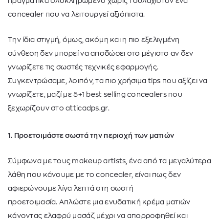
πραγματικά ολοκληρωμένο χωρίς τουλάχιστον ένα
concealer που να λειτουργεί αξιόπιστα.
Την ίδια στιγμή, όμως, ακόμη και η πιο εξελιγμένη
σύνθεση δεν μπορεί να αποδώσει στο μέγιστο αν δεν
γνωρίζετε τις σωστές τεχνικές εφαρμογής.
Συγκεντρώσαμε, λοιπόν, τα πιο χρήσιμα tips που αξίζει να
γνωρίζετε, μαζί με 5+1 best selling concealers που
ξεχωρίζουν στο atticadps.gr.
1. Προετοιμάστε σωστά την περιοχή των ματιών
Σύμφωνα με τους makeup artists, ένα από τα μεγαλύτερα
λάθη που κάνουμε με το concealer, είναι πως δεν
αφιερώνουμε λίγα λεπτά στη σωστή
προετοιμασία. Απλώστε μια ενυδατική κρέμα ματιών
κάνοντας ελαφρύ μασάζ μέχρι να απορροφηθεί και