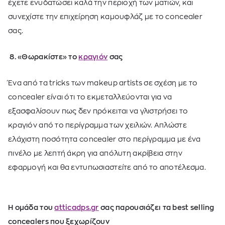
έχετε ενυδατώσει καλά την περιοχή των ματιών, και
συνεχίστε την επιχείρηση καμουφλάζ με το concealer
σας.
8. «Θωρακίστε» το
κραγιόν
σας
Ένα από τα tricks των makeup artists σε σχέση με το
concealer είναι ότι το εκμεταλλεύονται για να
εξασφαλίσουν πως δεν πρόκειται να γλιστρήσει το
κραγιόν από το περίγραμμα των χειλιών. Απλώστε
ελάχιστη ποσότητα concealer στο περίγραμμα με ένα
πινέλο με λεπτή άκρη για απόλυτη ακρίβεια στην
εφαρμογή και θα εντυπωσιαστείτε από το αποτέλεσμα.
H ομάδα του
atticadps.gr
σας παρουσιάζει τα best selling
concealers που ξεχωρίζουν