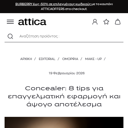
BURBERRY έως -50% σε επιλεγμένους κωδικούς
με το κουπόνι
ATTICAOFFERS στο checkout.
Αναζήτηση προϊόντος :
ΑΡΧΙΚΉ
/
EDITORIAL
/
ΟΜΟΡΦΙΑ
/
MAKE - UP
/
19 Φεβρουαρίου 2026
Concealer: 8 tips για
επαγγελματική εφαρμογή και
άψογο αποτέλεσμα