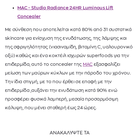
MAC - Studio Radiance 24HR Luminous Lift
Concealer
Με σύνθεση που αποτελείται κατά 80% από 31 συστατικά
skincare για ενίσχυση της ενυδάτωσης, της λάμψης και
της σφριγηλότητας (νιασιναμίδη, βιταμίνη C, υαλουρονικό
οξύ) καθώς και ένα κοκτέιλ ισχυρών superfoods για την
επιδερμίδα, αυτό το concealer της
MAC
εξασφαλίζει
μείωση των μαύρων κύκλων με την πάροδο του χρόνου.
Την ίδια στιγμή, με το που έρθει σε επαφή με την
επιδερμίδα ,αυξάνει την ενυδάτωση κατά 90% ενώ
προσφέρει φυσικά λαμπερή, μεσαία προσαρμόσιμη
κάλυψη, που μένει σταθερή έως 24 ώρες.
ΑΝΑΚΑΛΥΨΤΕ ΤΑ