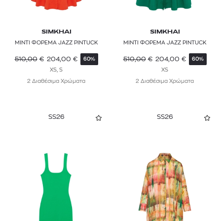
SIMKHAI
SIMKHAI
ΜΙΝΤΙ ΦΟΡΕΜΑ JAZZ PINTUCK
ΜΙΝΤΙ ΦΟΡΕΜΑ JAZZ PINTUCK
510,00
€
204,00
€
510,00
€
204,00
€
60%
60%
XS, S
XS
2 Διαθέσιμα Χρώματα
2 Διαθέσιμα Χρώματα
SS26
SS26