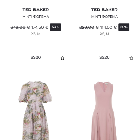
TED BAKER
TED BAKER
ΜΙΝΤΙ ΦΟΡΕΜΑ
ΜΙΝΤΙ ΦΟΡΕΜΑ
349,00
€
174,50
€
229,00
€
114,50
€
50%
50%
XS, M
XS, M
SS26
SS26