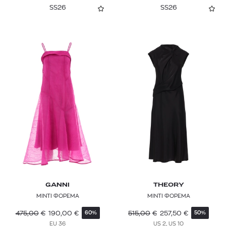
SS26
SS26
GANNI
THEORY
ΜΙΝΤΙ ΦΟΡΕΜΑ
ΜΙΝΤΙ ΦΟΡΕΜΑ
475,00
€
190,00
€
515,00
€
257,50
€
60%
50%
EU 36
US 2, US 10