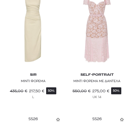
SIR
SELF-PORTRAIT
ΜΙΝΤΙ ΦΟΡΕΜΑ
ΜΙΝΤΙ ΦΟΡΕΜΑ ΜΕ ΔΑΝΤΕΛΑ
435,00
€
217,50
€
550,00
€
275,00
€
50%
50%
L
UK 14
SS26
SS26