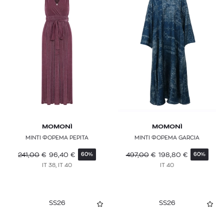
MOMONÌ
MOMONÌ
ΜΙΝΤΙ ΦΟΡΕΜΑ PEPITA
ΜΙΝΤΙ ΦΟΡΕΜΑ GARCIA
241,00
€
96,40
€
497,00
€
198,80
€
60%
60%
IT 38, IT 40
IT 40
SS26
SS26