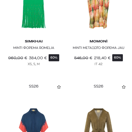
SIMKHAI
MOMONÌ
ΜΙΝΤΙ ΦΟΡΕΜΑ ROMELIA
ΜΙΝΤΙ ΜΕΤΑΞΩΤΟ ΦΟΡΕΜΑ JAU
960,00
€
384,00
€
546,00
€
218,40
€
60%
60%
XS, S, M
IT 42
SS26
SS26