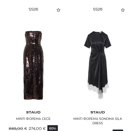
SS26
SS26
SELF-PORTRAIT
SIMKHAI
SIR
STAUD
STELLA MCCARTNEY
TALLER MARMO
TED BAKER
THEORY
ZADIG & VOLTAIRE
STAUD
STAUD
ΜΙΝΤΙ ΦΟΡΕΜΑ CECE
ΜΙΝΤΙ ΦΟΡΕΜΑ SONOMA SILK
DRESS
685,00
€
274,00
€
60%