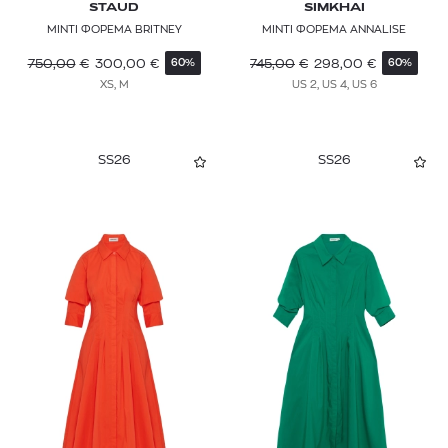
STAUD
SIMKHAI
ΜΙΝΤΙ ΦΟΡΕΜΑ BRITNEY
ΜΙΝΤΙ ΦΟΡΕΜΑ ANNALISE
750,00
€
300,00
€
745,00
€
298,00
€
60%
60%
XS, M
US 2, US 4, US 6
SS26
SS26