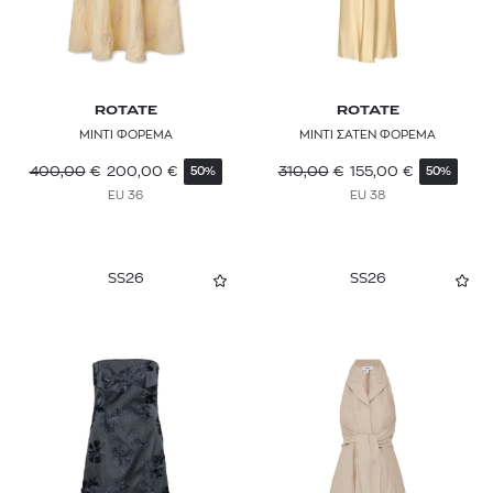
ROTATE
ROTATE
ΜΙΝΤΙ ΦΟΡΕΜΑ
ΜΙΝΤΙ ΣΑΤΕΝ ΦΟΡΕΜΑ
400,00
€
200,00
€
310,00
€
155,00
€
50%
50%
EU 36
EU 38
SS26
SS26