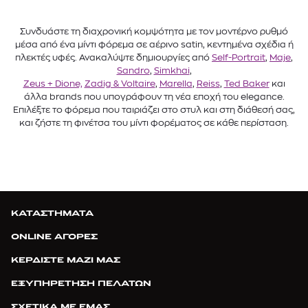
Συνδυάστε τη διαχρονική κομψότητα με τον μοντέρνο ρυθμό
μέσα από ένα μίντι φόρεμα σε αέρινο satin, κεντημένα σχέδια ή
πλεκτές υφές. Ανακαλύψτε δημιουργίες από
Self-Portrait
,
Maje
,
Sandro
,
Simkhai
,
Zeus + Dione,
Zadig & Voltaire
,
Marella
,
Reiss
,
Ted Baker
και
άλλα brands που υπογράφουν τη νέα εποχή του elegance.
Επιλέξτε το φόρεμα που ταιριάζει στο στυλ και στη διάθεσή σας,
και ζήστε τη φινέτσα του μίντι φορέματος σε κάθε περίσταση.
ΚΑΤΑΣΤΗΜΑΤΑ
ONLINE ΑΓΟΡΕΣ
ΚΕΡΔΙΣΤΕ ΜΑΖΙ ΜΑΣ
ΕΞΥΠΗΡΕΤΗΣΗ ΠΕΛΑΤΩΝ
ΣΧΕΤΙΚΑ ΜΕ ΕΜΑΣ