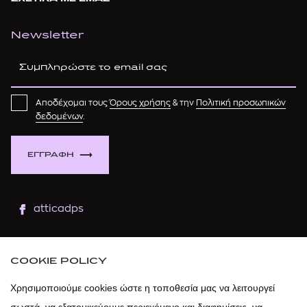
Newsletter
Αποδέχομαι τους
Όρους χρήσης
& την
Πολιτική προσωπικών
δεδομένων
.
ΕΓΓΡΑΦΗ
atticadps
atticaofficial
|
atticabeauty
COOKIE POLICY
atticadps
Χρησιμοποιούμε cookies ώστε η τοποθεσία μας να λειτουργεί