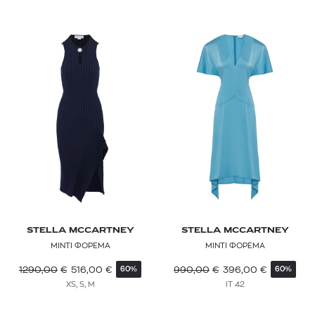
MARNI
MAX&Co.
MISSONI
MOMONÌ
PAOLITA
PEPE JEANS
POLO RALPH LAUREN
RAG & BONE
REISS
STELLA MCCARTNEY
STELLA MCCARTNEY
ΜΙΝΤΙ ΦΟΡΕΜΑ
ΜΙΝΤΙ ΦΟΡΕΜΑ
REPLAY
1290,00
€
516,00
€
990,00
€
396,00
€
60%
60%
ROTATE
XS, S, M
IT 42
SANDRO