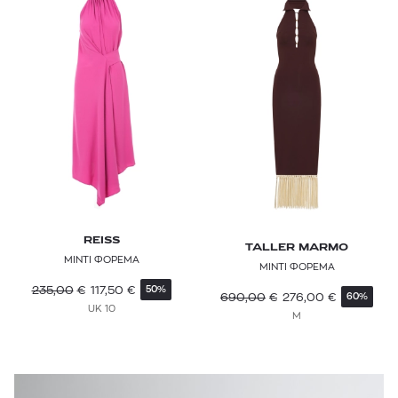
ELISABETTA FRANCHI
EMPORIO SIRENUSE
ETRO
FABIANA FILIPPI
FARM RIO
FJALLRAVEN
FOREL
REISS
TALLER MARMO
ΜΙΝΤΙ ΦΟΡΕΜΑ
FUNKY BUDDHA
ΜΙΝΤΙ ΦΟΡΕΜΑ
235,00
€
117,50
€
50%
690,00
€
276,00
€
60%
GANNI
UK 10
M
GREEK ARCHAIC KORI
IBO MARACA