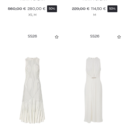
560,00
€
280,00
€
229,00
€
114,50
€
50%
50%
XS, M
M
SS26
SS26