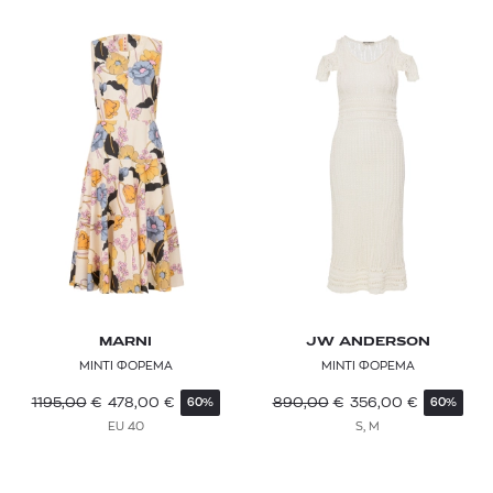
MARNI
JW ANDERSON
ΜΙΝΤΙ ΦΟΡΕΜΑ
ΜΙΝΤΙ ΦΟΡΕΜΑ
1195,00
€
478,00
€
890,00
€
356,00
€
60%
60%
EU 40
S, M