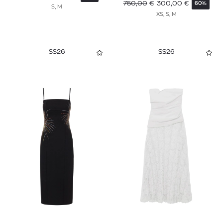
750,00
€
300,00
€
60%
S, M
XS, S, M
SS26
SS26