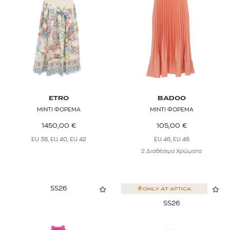
Φούτερ
Μωβ
BADOO
Πουκάμισα
Πορτοκαλί
Γιλέκα
BARBOUR
Βερμούδες
Ροζ
BIMBA Y LOLA
Shorts
Πολύχρωμο
CARACTÈRE
Ολόσωμες Φόρμες
Καφέ
CHIARA BONI
ETRO
BADOO
ΜΙΝΤΙ ΦΟΡΕΜΑ
MINTI ΦΟΡΕΜΑ
Μπορντό
COSTARELLOS
1450,00
€
105,00
€
CRISTIANO MARCHELI
EU 38, EU 40, EU 42
EU 46, EU 48
2 Διαθέσιμα Χρώματα
CULT GAIA
DIRTY LAUNDRY
SS26
ONLY AT
ATTICA
DRYKORN
SS26
ELENA MIRO