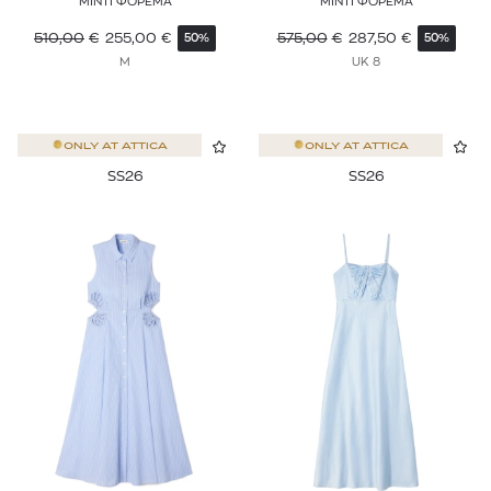
ΜΙΝΤΙ ΦΟΡΕΜΑ
ΜΙΝΤΙ ΦΟΡΕΜΑ
510,00
€
255,00
€
575,00
€
287,50
€
50%
50%
M
UK 8
ONLY AT
ATTICA
ONLY AT
ATTICA
SS26
SS26