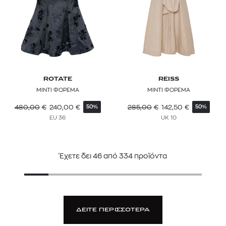
ROTATE
REISS
ΜΙΝΤΙ ΦΟΡΕΜΑ
ΜΙΝΤΙ ΦΟΡΕΜΑ
480,00
€
240,00
€
285,00
€
142,50
€
50%
50%
EU 36
UK 10
Έχετε δει
46
από
334
προϊόντα
ΔΕΙΤΕ ΠΕΡΙΣΣΟΤΕΡΑ