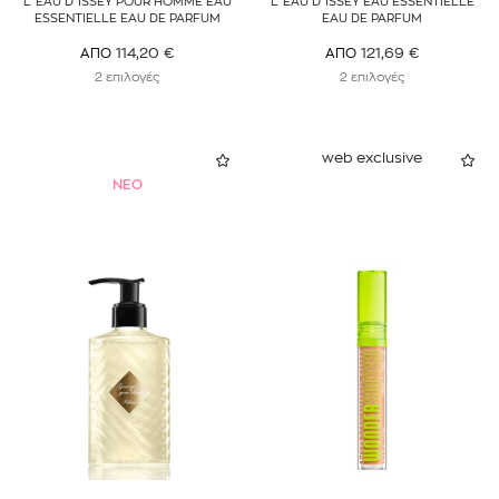
L'EAU D'ISSEY POUR HOMME EAU
L'EAU D'ISSEY EAU ESSENTIELLE
ESSENTIELLE EAU DE PARFUM
EAU DE PARFUM
114,20
€
121,69
€
ΑΠΟ
ΑΠΟ
2 επιλογές
2 επιλογές
web exclusive
NEO