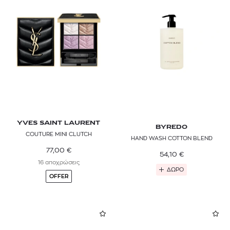
MOLTON BROWN
MONCLER
MONTBLANC FRAGRANCES
MUGLER
MZ SKIN
NARCISO RODRIGUEZ
YVES SAINT LAURENT
BYREDO
NATURA BISSÉ
COUTURE MINI CLUTCH
HAND WASH COTTON BLEND
NINA RICCI
77,00
€
54,10
€
16 αποχρώσεις
ΔΩΡΟ
NIOXIN
OFFER
NIVEA
NOXZEMA