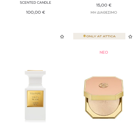
SCENTED CANDLE
15,00
€
VALENTINO
100,00
€
ΜΗ ΔΙΑΘΕΣΙΜΟ
VALMONT
WEDO PROFESSIONAL
ONLY AT
ATTICA
WELLA NEW WAVE
NEO
WELLA PROFESSIONALS
XERJOFF
YOUTH LAB.
YVES SAINT LAURENT
ZADIG & VOLTAIRE