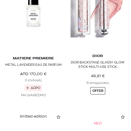
AVENE
BATISTE
BDK PARFUMS
BIOTEN
BIOTHERM
DIOR
MATIERE PREMIERE
DIOR BACKSTAGE GLASSY GLOW
METAL LAVENDER EAU DE PARFUM
BOBBI BROWN
STICK MULTI-USE STICK
HIGHLIGHTER BALM
170,00
€
ΑΠΟ
49,91
€
BUMBLE AND BUMBLE
2 επιλογές
8 αποχρώσεις
ΔΩΡΟ
BURBERRY BEAUTY
OFFER
ΜΗ ΔΙΑΘΕΣΙΜΟ
BVLGARI
BYREDO
limited edition
NEO
CALVIN KLEIN