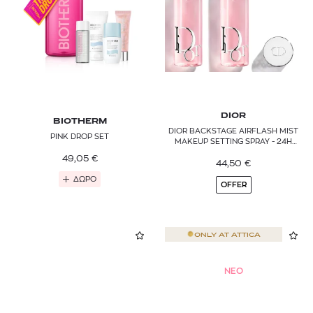
MAISON CRIVELLI
MAISON FRANCIS KURKDJIAN
MAISON MARGIELA
MALIN+GOETZ
DIOR
BIOTHERM
MARC JACOBS BEAUTY
DIOR BACKSTAGE AIRFLASH MIST
PINK DROP SET
MAKEUP SETTING SPRAY - 24H
HOLD AND HYDRATION
MATIERE PREMIERE
49,05
€
44,50
€
ΔΩΡΟ
MAX FACTOR
OFFER
MAYBELLINE
ONLY AT
ATTICA
MCM FRAGRANCES
MEN EXPERT
NEO
MICHAEL KORS