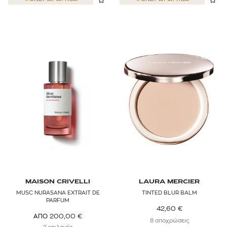
DOLCE & GABBANA
DR.JART+
DR.VRANJES
DSQUARED2
DYSON
EDITIONS DE PARFUMS FREDERIC MALLE
EIMI
EMBRYOLISSE
ERRE DUE
MAISON CRIVELLI
LAURA MERCIER
ESSIE
MUSC NURASANA EXTRAIT DE
TINTED BLUR BALM
PARFUM
42,60
€
ESTÉE LAUDER
200,00
€
ΑΠΟ
8 αποχρώσεις