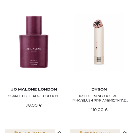
CAROLINA HERRERA
CHLOÉ
CLARINS
CLINIQUE
COACH
COMME des GARÇONS POCKET
CREED
DAVIDOFF
JO MALONE LONDON
DYSON
SCARLET BEETROOT COLOGNE​
HUSHJET MINI COOL PALE
DIOR
PINK/BLUSH PINK ΑΝΕΜΙΣΤΗΡΑΣ
78,00
€
ΧΕΙΡΟΣ
119,00
€
DIPTYQUE
DOCTOR V
ONLY AT
ATTICA
ONLY AT
ATTICA