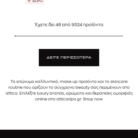
ΔΩΡΟ
Έχετε δει
48
από
9324
προϊόντα
ΔΕΙΤΕ ΠΕΡΙΣΣΟΤΕΡΑ
Τα επώνυμα καλλυντικά, make up προϊόντα και το skincare
routine που ορίζουν το σύγχρονο beauty σας περιμένουν στο
attica. Επιλέξτε luxury brands, αρώματα και θεραπείες ομορφιάς
online στο atticadps.gr. Shop now