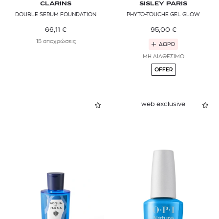
CLARINS
SISLEY PARIS
DOUBLE SERUM FOUNDATION
PHYTO-TOUCHE GEL GLOW
JEAN PAUL GAULTIER
66,11
€
95,00
€
JEANEK LUXURY CREAMS
15 αποχρώσεις
ΔΩΡΟ
JIMMY CHOO
ΜΗ ΔΙΑΘΕΣΙΜΟ
OFFER
JO MALONE LONDON
JOOP!
web exclusive
JULIETTE HAS A GUN
KERASTASE
KIEHL’S
KILIAN PARIS
KOLESTON
L'OCCITANE