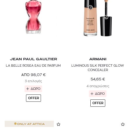
JEAN PAUL GAULTIER
ARMANI
LA BELLE ROSEA EAU DE PARFUM
LUMINOUS SILK PERFECT GLOW
CONCEALER
98,07
€
ΑΠΟ
54,65
€
3 επιλογές
4 αποχρώσεις
ΔΩΡΟ
ΔΩΡΟ
OFFER
OFFER
ONLY AT
ATTICA