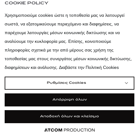
COOKIE POLICY
Χρησιμοποιούμε cookies ώστε η τοποθεσία μας να λειτουργεί
atticaofficial
|
atticabeauty
σωστά, να εξατομικεύουμε περιεχόμενο και διαφημίσεις, να
παρέχουμε λειτουργίες μέσων κοινωνικής δικτύωσης και να
atticadps
αναλύουμε την κυκλοφορία μας. Επίσης, κοινοποιούμε
πληροφορίες σχετικά με την από μέρους σας χρήση της
atticadps
τοποθεσίας μας στους συνεργάτες μέσων κοινωνικής δικτύωσης,
διαφημίσεων και ανάλυσης. Διαβάστε την Πολιτική Cookies
Ρυθμίσεις Cookies
Απόρριψη όλων
Αποδοχή όλων και κλείσιμο
Εφαρμογή
Εφαρμογή
Εφαρμογή
Εφαρμογή
ΦΙΛΤΡΑ ΚΑΙ ΚΑΤΗΓΟΡΙΕΣ
|
|
|
Όροι Χρήσης
Πολιτική Cookies
Κώδικας Δεοντολογίας