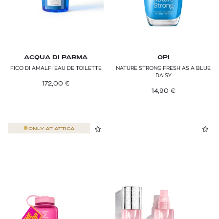
L'OREAL PROFESSIONNEL
LA MER
LA PRAIRIE
ACQUA DI PARMA
OPI
FICO DI AMALFI EAU DE TOILETTE
NATURE STRONG FRESH AS A BLUE
LANCASTER
DAISY
172,00
€
14,90
€
LANCÔME
LAURA MERCIER
ONLY AT
ATTICA
LE LABO
LIPOSAN
LOEWE
L’ORÉAL PARIS
MAC