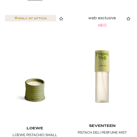
SEBMAN
web exclusive
ONLY AT
ATTICA
SEVENTEEN
NEO
SHISEIDO
SHU UEMURA
SISLEY PARIS
STR8
TESORI D'ORIENTE
TOM FORD
TOMMY G
TOMMY HILFIGER
SEVENTEEN
LOEWE
PISTACH DELI PERFUME MIST
TRUSSARDI
LOEWE PISTACHIO SMALL