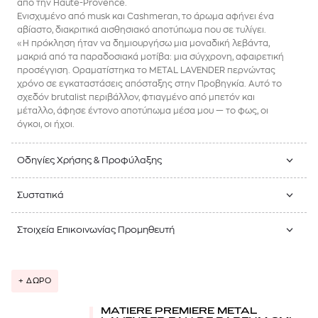
από την Haute-Provence.
Ενισχυμένο από musk και Cashmeran, το άρωμα αφήνει ένα
αβίαστο, διακριτικά αισθησιακό αποτύπωμα που σε τυλίγει.
«Η πρόκληση ήταν να δημιουργήσω μια μοναδική λεβάντα,
μακριά από τα παραδοσιακά μοτίβα: μια σύγχρονη, αφαιρετική
προσέγγιση. Οραματίστηκα το METAL LAVENDER περνώντας
χρόνο σε εγκαταστάσεις απόσταξης στην Προβηγκία. Αυτό το
σχεδόν brutalist περιβάλλον, φτιαγμένο από μπετόν και
μέταλλο, άφησε έντονο αποτύπωμα μέσα μου — το φως, οι
όγκοι, οι ήχοι.
Οδηγίες Χρήσης & Προφύλαξης
Συστατικά
Στοιχεία Επικοινωνίας Προμηθευτή
+ ΔΩΡΟ
MATIERE PREMIERE METAL