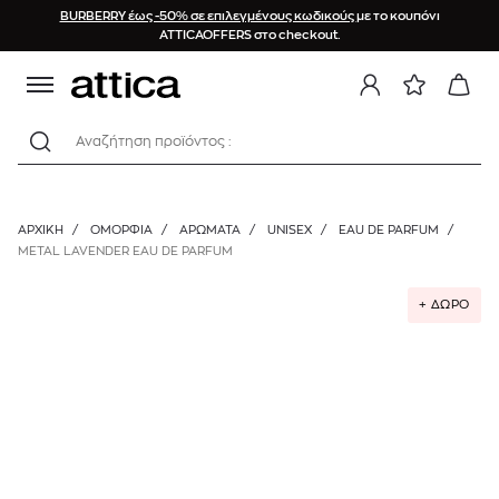
BURBERRY έως -50% σε επιλεγμένους κωδικούς
με το κουπόνι
ATTICAOFFERS στο checkout.
Αναζήτηση προϊόντος :
ΑΡΧΙΚΉ
/
ΟΜΟΡΦΙΑ
/
ΑΡΩΜΑΤΑ
/
UNISEX
/
EAU DE PARFUM
/
METAL LAVENDER EAU DE PARFUM
+ ΔΩΡΟ