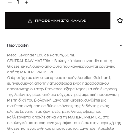
1
ΠΡΟΣΘΗΚΗ ΣΤΟ ΚΑΛΑΘΙ
Περιγραφή
Metal Levander Eau de Parfum, 50ml.
CENTRAL RAW MATERIAL: Βιολογικό έλαιο lavandin από τη
Grasse, εκχυλισμένο από φυτά που καλλιεργούνται οργανικά
από τη MATIERE PREMIERE.
Ο ιδρυτής του οίκου και αρωματοποιός Aurélien Guichard,
εμπνευσμένος από την ατμόσφαιρα ενός παραδοσιακού
αποστακτηρίου στην Provence, εξερεύνησε μια νέα έκφραση
της λεβάντας μέσα από μια σύγχρονη, αφαιρετική προσέγγιση.
Με τη δική του βιολογική Lavandin Grosso, συνθέτει μια
αντίθεση ανάμεσα σε δύο εκφάνσεις της λεβάντας: ενός
ελαίου Lavandin με ζωντανές, μεταλλικές όψεις, που
καλλιεργείται αποκλειστικά για τη MATIERE PREMIERE στα
οικολογικά πιστοποιημένα χωράφια του οίκου στην περιοχή της
Grasse, και ενός ανθικού αποστάγματος Lavender Absolute