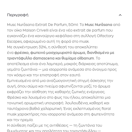
Περιγραφή
Musc Nurāsana Extrait De Parfum, 50ml: Το
Musc Nurāsana
από
τον οίκο Maison Crivelli είναι ένα νέο extrait de parfum που
εγκαινιάζει ένα καινούργιο κεφάλαιο στη συλλογή Olfactory
Escapes, αφιερωμένο αυτή τη φορά στο musk.
Με συγκέντρωση 32%, η σύνθεσή του αποκαλύπτει
ένα
φρέσκο, φωτεινό μοσχομυριστό άρωμα, διανθισμένο με
τριαντάφυλλο damascena και θυμίαμα olibanum
. Το
αποτέλεσμα είναι ένα λαμπερό, μακράς διάρκειας αποτύπωμα,
γεμάτο ζωντάνια — μια ισορροπία ανάμεσα στο άνοιγμα προς
τον κόσμο και την επιστροφή στον εαυτό.
Εμπνευσμένο από μια αναζωογονητική στιγμή άσκησης την
αυγή, όπου σώμα και πνεύμα αφυπνίζονται μαζί, το άρωμα
εκφράζει την αίσθηση της καθαρής ζωτικής ενέργειας.
Φρέσκο και λουσμένο στο φως του ήλιου, αποκαλύπτει μια
τονωτική αρωματική υπογραφή: λουλουδένια, καθαρή και
ταυτόχρονα βαθιά χαλαρωτική. Ένας εκλεπτυσμένος floral
musk χαρακτήρας που ισορροπεί ανάμεσα στη φωτεινότητα
και την ηρεμία.
Η σύνθεση παίζει με τις αντιθέσεις — τη ζωντάνια του
θυμιάματος και την απαλότητα του τριαντάφυλλου —