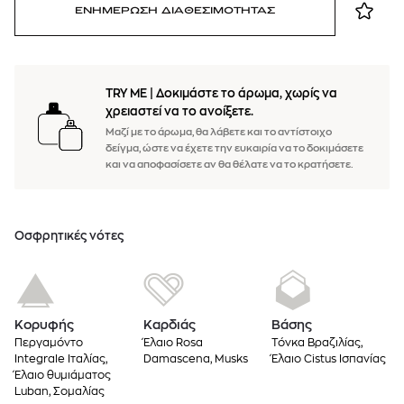
ΕΝΗΜΕΡΩΣΗ ΔΙΑΘΕΣΙΜΟΤΗΤΑΣ
TRY ME
|
Δοκιμάστε το άρωμα, χωρίς να
χρειαστεί να το ανοίξετε.
Μαζί με το άρωμα, θα λάβετε και το αντίστοιχο
δείγμα, ώστε να έχετε την ευκαιρία να το δοκιμάσετε
και να αποφασίσετε αν θα θέλατε να το κρατήσετε.
Oσφρητικές νότες
Κορυφής
Καρδιάς
Βάσης
Περγαμόντο
Έλαιο Rosa
Τόνκα Βραζιλίας,
Integrale Ιταλίας,
Damascena, Musks
Έλαιο Cistus Ισπανίας
Έλαιο θυμιάματος
Luban, Σομαλίας