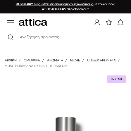
BURBERRY έως -50% σε επιλεγμένους κωδικούς
με το κουπόνι
ATTICAOFFERS στο checkout.
Αναζήτηση προϊόντος :
ΑΡΧΙΚΉ
/
ΟΜΟΡΦΙΑ
/
ΑΡΩΜΑΤΑ
/
NICHE
/
UNISEX ΑΡΏΜΑΤΑ
/
MUSC NURASANA EXTRAIT DE PARFUM
TRY ME