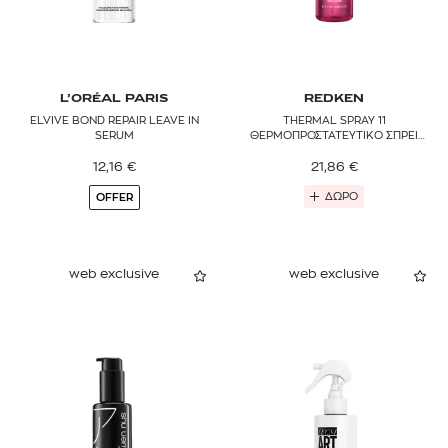
L’ORÉAL PARIS
REDKEN
ELVIVE BOND REPAIR LEAVE IN
THERMAL SPRAY 11
SERUM
ΘΕΡΜΟΠΡΟΣΤΑΤΕΥΤΙΚΟ ΣΠΡΕΙ
ΧΤΕΝΙΣΜΑΤΟΣ ΚΑΙ ΜΕΤΡΙΟΥ
12,16
€
ΕΛΕΓΧΟΥ
21,86
€
ΔΩΡΟ
OFFER
web exclusive
web exclusive