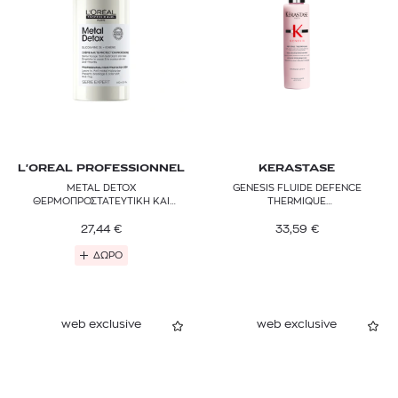
Λάμψη
Λείανση & Ίσιωμα
Όγκος
Προετοιμασία Styling
Θερμοπροστατευτικά
Αξεσουάρ
L'OREAL PROFESSIONNEL
KERASTASE
METAL DETOX
GENESIS FLUIDE DEFENCE
Σετ για τα μαλλιά
ΘΕΡΜΟΠΡΟΣΤΑΤΕΥΤΙΚΗ ΚΑΙ
THERMIQUE
ΑΝΤΙΗΛΙΑΚΗ ΚΡΕΜΑ ΜΑΛΛΙΩΝ
ΘΕΡΜΟΠΡΟΣΤΑΤΕΥΤΙΚΟ
Επαναγεμιζόμενα & Refills
27,44
€
ΕΝΥΔΑΤΙΚΟ ΣΠΡΕΙ
33,59
€
ΔΩΡΟ
web exclusive
web exclusive