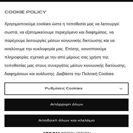
atticaofficial
|
atticabeauty
COOKIE POLICY
atticadps
Χρησιμοποιούμε cookies ώστε η τοποθεσία μας να λειτουργεί
σωστά, να εξατομικεύουμε περιεχόμενο και διαφημίσεις, να
atticadps
παρέχουμε λειτουργίες μέσων κοινωνικής δικτύωσης και να
αναλύουμε την κυκλοφορία μας. Επίσης, κοινοποιούμε
πληροφορίες σχετικά με την από μέρους σας χρήση της
τοποθεσίας μας στους συνεργάτες μέσων κοινωνικής δικτύωσης,
διαφημίσεων και ανάλυσης. Διαβάστε την Πολιτική Cookies
Ρυθμίσεις Cookies
Απόρριψη όλων
Αποδοχή όλων και κλείσιμο
|
|
|
Όροι Χρήσης
Πολιτική Cookies
Κώδικας Δεοντολογίας
Προστασία Προσωπικών Δεδομένων
Εφαρμογή
Εφαρμογή
Εφαρμογή
ΦΙΛΤΡΑ ΚΑΙ ΚΑΤΗΓΟΡΙΕΣ