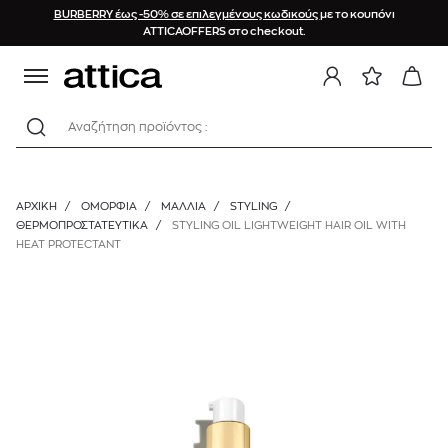
BURBERRY έως -50% σε επιλεγμένους κωδικούς
με το κουπόνι
ATTICAOFFERS στο checkout.
Αναζήτηση προϊόντος :
ΑΡΧΙΚΉ
/
ΟΜΟΡΦΙΑ
/
ΜΑΛΛΙΑ
/
STYLING
/
ΘΕΡΜΟΠΡΟΣΤΑΤΕΥΤΙΚΆ
/
STYLING OIL LIGHTWEIGHT HAIR OIL WITH
HEAT PROTECTANT