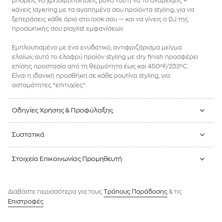
μπορείς να χρησιμοποιήσεις μόνο του ή να το αναμείξεις +
κάνεις layering με τα αγαπημένα σου προϊόντα styling, για να
ξεπεράσεις κάθε όριο στο look σου — και να γίνεις ο DJ της
προσωπικής σου playlist εμφανίσεων.
Εμπλουτισμένο με ένα ενυδατικό, αντιφριζάρισμα μείγμα
ελαίων, αυτό το ελαφρύ προϊόν styling με dry finish προσφέρει
επίσης προστασία από τη θερμότητα έως και 450ºF/232ºC.
Είναι η ιδανική προσθήκη σε κάθε ρουτίνα styling, για
ασταμάτητες “επιτυχίες”.
Οδηγίες Χρήσης & Προφύλαξης
Συστατικά
Στοιχεία Επικοινωνίας Προμηθευτή
Διαβάστε περισσότερα για τους
Tρόπους Παράδοσης
& τις
Επιστροφές