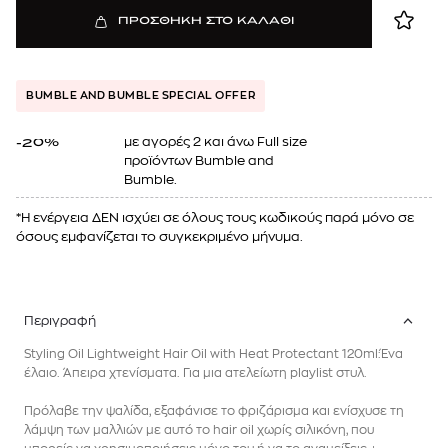
ΠΡΟΣΘΗΚΗ ΣΤΟ ΚΑΛΑΘΙ
BUMBLE AND BUMBLE SPECIAL OFFER
με αγορές 2 και άνω Full size
-20%
προϊόντων Bumble and
Bumble.
*Η ενέργεια ΔΕΝ ισχύει σε όλους τους κωδικούς παρά μόνο σε
όσους εμφανίζεται το συγκεκριμένο μήνυμα.
Περιγραφή
Styling Oil Lightweight Hair Oil with Heat Protectant 120ml:Ένα
έλαιο. Άπειρα χτενίσματα. Για μια ατελείωτη playlist στυλ.
Πρόλαβε την ψαλίδα, εξαφάνισε το φριζάρισμα και ενίσχυσε τη
λάμψη των μαλλιών με αυτό το hair oil χωρίς σιλικόνη, που