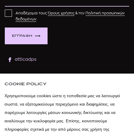
Αποδέχομαι τους
Όρους χρήσης
& την
Πολιτική προσωπικών
δεδομένων
.
ΕΓΓΡΑΦΗ
atticadps
atticaofficial
|
atticabeauty
COOKIE POLICY
atticadps
Χρησιμοποιούμε cookies ώστε η τοποθεσία μας να λειτουργεί
σωστά, να εξατομικεύουμε περιεχόμενο και διαφημίσεις, να
atticadps
παρέχουμε λειτουργίες μέσων κοινωνικής δικτύωσης και να
αναλύουμε την κυκλοφορία μας. Επίσης, κοινοποιούμε
πληροφορίες σχετικά με την από μέρους σας χρήση της