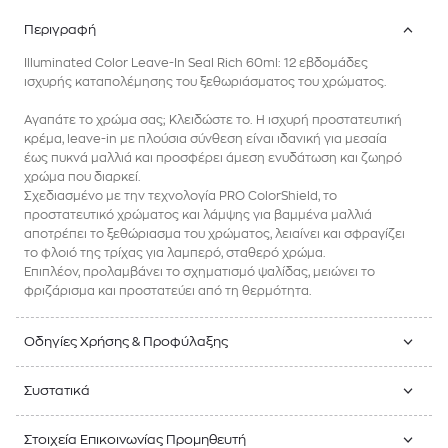
Περιγραφή
Illuminated Color Leave-In Seal Rich 60ml: 12 εβδομάδες
ισχυρής καταπολέμησης του ξεθωριάσματος του χρώματος.
Αγαπάτε το χρώμα σας; Κλειδώστε το. Η ισχυρή προστατευτική
κρέμα, leave-in με πλούσια σύνθεση είναι ιδανική για μεσαία
έως πυκνά μαλλιά και προσφέρει άμεση ενυδάτωση και ζωηρό
χρώμα που διαρκεί.
Σχεδιασμένο με την τεχνολογία PRO ColorShield, το
προστατευτικό χρώματος και λάμψης για βαμμένα μαλλιά
αποτρέπει το ξεθώριασμα του χρώματος, λειαίνει και σφραγίζει
το φλοιό της τρίχας για λαμπερό, σταθερό χρώμα.
Επιπλέον, προλαμβάνει το σχηματισμό ψαλίδας, μειώνει το
φριζάρισμα και προστατεύει από τη θερμότητα.
Οδηγίες Χρήσης & Προφύλαξης
Συστατικά
Στοιχεία Επικοινωνίας Προμηθευτή