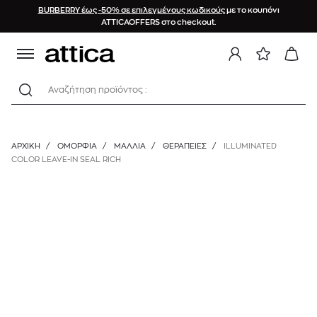
BURBERRY έως -50% σε επιλεγμένους κωδικούς
με το κουπόνι
ATTICAOFFERS στο checkout.
Αναζήτηση προϊόντος :
ΑΡΧΙΚΉ
/
ΟΜΟΡΦΙΑ
/
ΜΑΛΛΙΑ
/
ΘΕΡΑΠΕΊΕΣ
/
ILLUMINATED
COLOR LEAVE-IN SEAL RICH