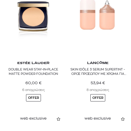
ESTÉE LAUDER
LANCÔME
DOUBLE WEAR STAY-IN-PLACE
SKIN IDÔLE 3 SERUM SUPERTINT -
MATTE POWDER FOUNDATION
ΟΡΟΣ ΠΡΟΣΩΠΟΥ ΜΕ ΧΡΩΜΑ ΓΙΑ
ΕΛΑΦΡΙΑ ΚΑΛΥΨΗ
60,00
€
53,94
€
6 αποχρώσεις
8 αποχρώσεις
OFFER
OFFER
web exclusive
web exclusive