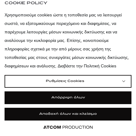
COOKIE POLICY
ΕΓΓΡΑΦΗ
Χρησιμοποιούμε cookies ώστε η τοποθεσία μας να λειτουργεί
σωστά, να εξατομικεύουμε περιεχόμενο και διαφημίσεις, να
atticadps
παρέχουμε λειτουργίες μέσων κοινωνικής δικτύωσης και να
αναλύουμε την κυκλοφορία μας. Επίσης, κοινοποιούμε
atticaofficial
|
atticabeauty
πληροφορίες σχετικά με την από μέρους σας χρήση της
τοποθεσίας μας στους συνεργάτες μέσων κοινωνικής δικτύωσης,
atticadps
διαφημίσεων και ανάλυσης. Διαβάστε την Πολιτική Cookies
atticadps
Ρυθμίσεις Cookies
Απόρριψη όλων
Αποδοχή όλων και κλείσιμο
Εφαρμογή
Εφαρμογή
Εφαρμογή
Εφαρμογή
ΦΙΛΤΡΑ ΚΑΙ ΚΑΤΗΓΟΡΙΕΣ