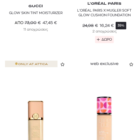
L’ORÉAL PARIS
GUCCI
L'ORÉAL PARIS X MUGLER SOFT
GLOW SKIN TINT MOISTURIZER
GLOW CUSHION FOUNDATION
73,00
€
47,45
€
ΑΠΟ
24,98
€
16,24
€
35%
11 αποχρώσεις
2 αποχρώσεις
ΔΩΡΟ
web exclusive
ONLY AT
ATTICA