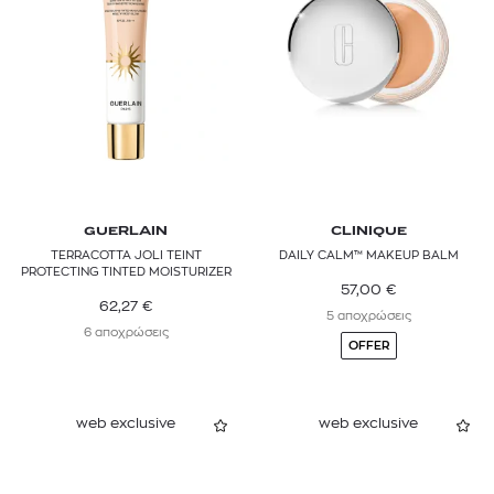
GUERLAIN
CLINIQUE
TERRACOTTA JOLI TEINT
DAILY CALM™ MAKEUP BALM
PROTECTING TINTED MOISTURIZER
57,00
€
62,27
€
5 αποχρώσεις
6 αποχρώσεις
OFFER
web exclusive
web exclusive