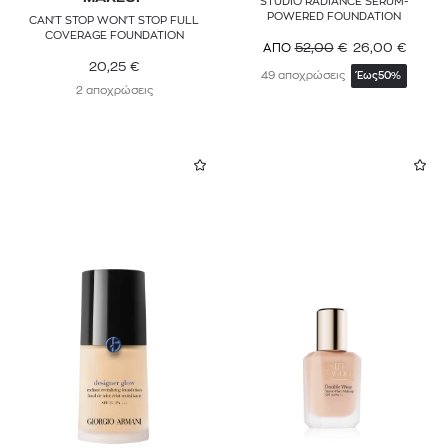
STUDIO RADIANCE SERUM-
POWERED FOUNDATION
CAN'T STOP WON'T STOP FULL
COVERAGE FOUNDATION
52,00
€
26,00
€
ΑΠΟ
20,25
€
49 αποχρώσεις
Έως
50%
2 αποχρώσεις