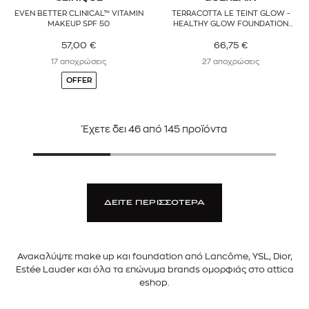
EVEN BETTER CLINICAL™ VITAMIN
TERRACOTTA LE TEINT GLOW -
MAKEUP SPF 50
HEALTHY GLOW FOUNDATION
LONGWEAR - NO-TRANSFER
57,00
€
66,75
€
17 αποχρώσεις
27 αποχρώσεις
OFFER
Έχετε δει
46
από
145
προϊόντα
ΔΕΙΤΕ ΠΕΡΙΣΣΟΤΕΡΑ
Ανακαλύψτε make up και foundation από Lancôme, YSL, Dior,
Estée Lauder και όλα τα επώνυμα brands ομορφιάς στο attica
eshop.