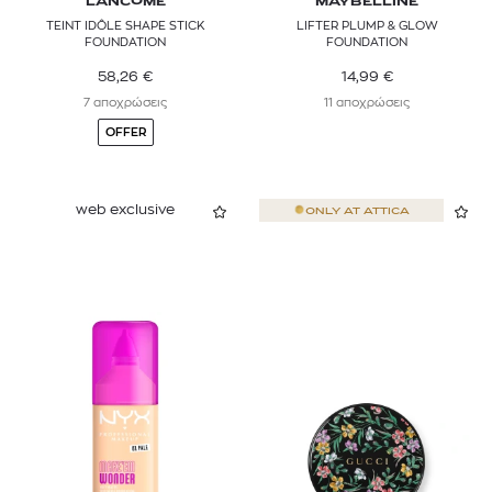
LANCÔME
MAYBELLINE
TEINT IDÔLE SHAPE STICK
LIFTER PLUMP & GLOW
FOUNDATION
FOUNDATION
58,26
€
14,99
€
7 αποχρώσεις
11 αποχρώσεις
OFFER
web exclusive
ONLY AT
ATTICA