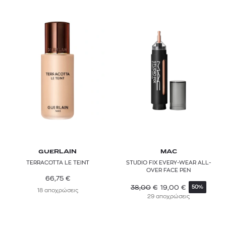
RADIANT PROFESSIONAL
SEVENTEEN
SHISEIDO
SISLEY PARIS
TOM FORD
VALMONT
YVES SAINT LAURENT
GUERLAIN
MAC
TERRACOTTA LE TEINT
STUDIO FIX EVERY-WEAR ALL-
OVER FACE PEN
66,75
€
38,00
€
19,00
€
50%
18 αποχρώσεις
29 αποχρώσεις