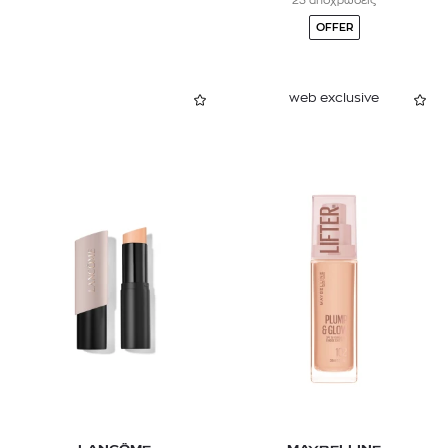
23 αποχρώσεις
OFFER
web exclusive