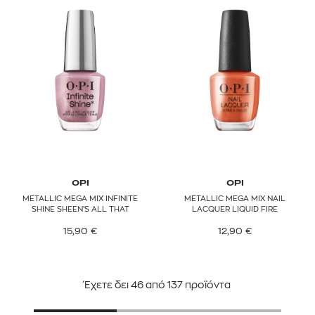
OPI
OPI
METALLIC MEGA MIX INFINITE
METALLIC MEGA MIX NAIL
SHINE SHEEN’S ALL THAT
LACQUER LIQUID FIRE
15,90
€
12,90
€
Έχετε δει
46
από
137
προϊόντα