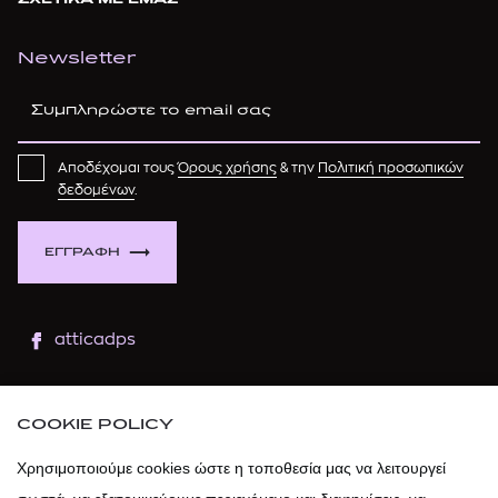
ΣΧΕΤΙΚΑ ΜΕ ΕΜΑΣ
Newsletter
Αποδέχομαι τους
Όρους χρήσης
& την
Πολιτική προσωπικών
δεδομένων
.
ΕΓΓΡΑΦΗ
atticadps
atticaofficial
|
atticabeauty
COOKIE POLICY
atticadps
Χρησιμοποιούμε cookies ώστε η τοποθεσία μας να λειτουργεί