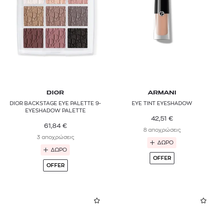
Νύχια
ESTÉE LAUDER
Πινέλα & αξεσουάρ
Σετ μακιγιάζ & παλέτες
GUCCI
Επαναγεμιζόμενα & Refills
GUERLAIN
LANCÔME
LAURA MERCIER
DIOR
ARMANI
DIOR BACKSTAGE EYE PALETTE 9-
EYE TINT EYESHADOW
L’ORÉAL PARIS
EYESHADOW PALETTE
42,51
€
61,84
€
MAC
8 αποχρώσεις
3 αποχρώσεις
ΔΩΡΟ
MAX FACTOR
ΔΩΡΟ
OFFER
OFFER
MAYBELLINE
NYX PROFESSIONAL MAKEUP
RADIANT PROFESSIONAL