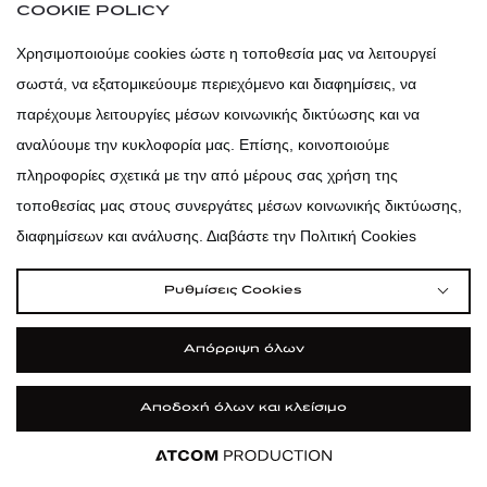
COOKIE POLICY
atticaofficial
|
atticabeauty
Χρησιμοποιούμε cookies ώστε η τοποθεσία μας να λειτουργεί
atticadps
σωστά, να εξατομικεύουμε περιεχόμενο και διαφημίσεις, να
παρέχουμε λειτουργίες μέσων κοινωνικής δικτύωσης και να
atticadps
αναλύουμε την κυκλοφορία μας. Επίσης, κοινοποιούμε
πληροφορίες σχετικά με την από μέρους σας χρήση της
τοποθεσίας μας στους συνεργάτες μέσων κοινωνικής δικτύωσης,
διαφημίσεων και ανάλυσης. Διαβάστε την Πολιτική Cookies
Ρυθμίσεις Cookies
Απόρριψη όλων
Αποδοχή όλων και κλείσιμο
|
|
|
Όροι Χρήσης
Πολιτική Cookies
Κώδικας Δεοντολογίας
Εφαρμογή
Εφαρμογή
Εφαρμογή
Εφαρμογή
ΦΙΛΤΡΑ ΚΑΙ ΚΑΤΗΓΟΡΙΕΣ
Προστασία Προσωπικών Δεδομένων