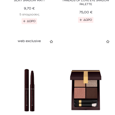
SILKY SHADOW MATT
THREADS OF LOVE EYE SHADOW
PALETTE
9,70
€
75,00
€
5 αποχρώσεις
ΔΩΡΟ
ΔΩΡΟ
web exclusive