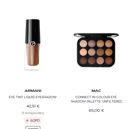
SEVENTEEN
SHISEIDO
SISLEY PARIS
TOM FORD
YVES SAINT LAURENT
ARMANI
MAC
EYE TINT LIQUID EYESHADOW
CONNECT IN COLOUR EYE
SHADOW PALETTE: UNFILTERED
42,51
€
NUDES
65,00
€
9 αποχρώσεις
ΔΩΡΟ