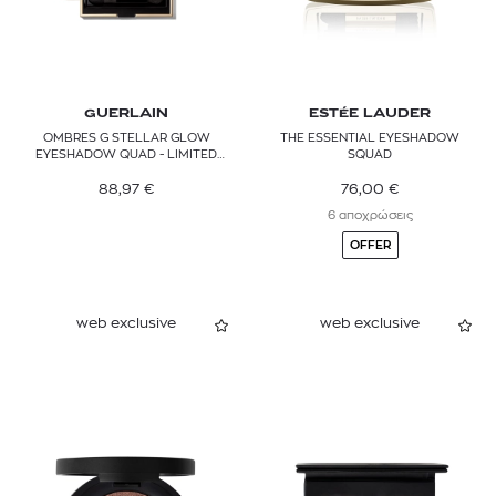
GUERLAIN
ESTÉE LAUDER
OMBRES G STELLAR GLOW
THE ESSENTIAL EYESHADOW
EYESHADOW QUAD - LIMITED
SQUAD
EDITION
88,97
€
76,00
€
6 αποχρώσεις
OFFER
web exclusive
web exclusive