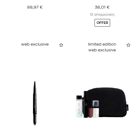
EDITION
88,97
€
38,01
€
12 αποχρώσεις
OFFER
web exclusive
limited edition
web exclusive