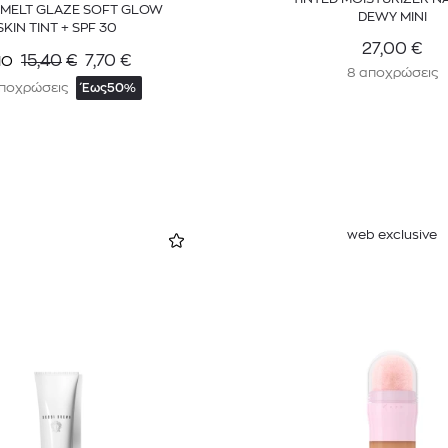
MELT GLAZE SOFT GLOW
DEWY MINI
SKIN TINT + SPF 30
27,00
€
15,40
€
7,70
€
ΠΟ
8 αποχρώσεις
αποχρώσεις
Έως
50%
web exclusive