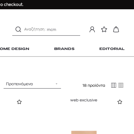
Longchamp Le Pliage
ο checkout.
αντηλιακό προσώπου
estee lauder double wear
kiehl's avocado eye
mcm
sandro
OME DESIGN
BRANDS
EDITORIAL
γυναικεία αρώματα
μαγιό
ανδρικο t-shirt
Dior sauvage
Προτεινόμενα
18 προϊόντα
Longchamp Le Pliage
 Home Design
αντηλιακό προσώπου
web exclusive
estee lauder double wear
kiehl's avocado eye
mcm
sandro