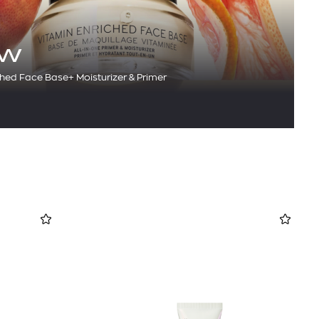
OW
hed Face Base+ Moisturizer & Primer