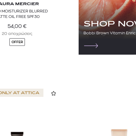
AURA MERCIER
D MOISTURIZER BLURRED
TTE OIL FREE SPF30
SHOP N
54,00
€
Bobbi Brown Vitamin Enric
20 αποχρώσεις
OFFER
ONLY AT
ATTICA