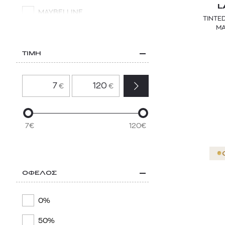
L
MAYBELLINE
TINTE
MA
NYX PROFESSIONAL MAKEUP
SISLEY PARIS
ΤΙΜΗ
YOUTH LAB.
€
€
7€
120€
ΟΦΕΛΟΣ
0%
50%