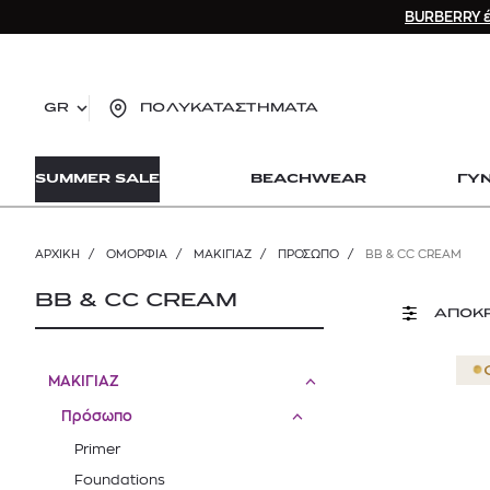
BURBERRY έ
GR
ΠΟΛΥΚΑΤΑΣΤΗΜΑΤΑ
TO
SUMMER SALE
BEACHWEAR
ΓΥ
lo
Zad
lon
ΑΡΧΙΚΉ
/
ΟΜΟΡΦΙΑ
/
ΜΑΚΙΓΙΑΖ
/
ΠΡΌΣΩΠΟ
/
BB & CC CREAM
Ysl
Dio
BB & CC CREAM
ΑΠΟΚ
ΜΑΚΙΓΙΑΖ
Πρόσωπο
Primer
Foundations