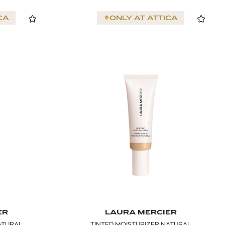
CA
ONLY AT
ATTICA
ER
LAURA MERCIER
ATURAL
TINTED MOISTURIZER NATURAL