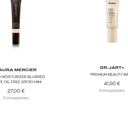
DR.JART+
AURA MERCIER
PREMIUM BEAUTY B
D MOISTURIZER BLURRED
E OIL FREE SPF30 MINI
41,50
€
4 αποχρώσεις
27,00
€
5 αποχρώσεις