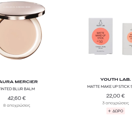
YOUTH LAB.
TOM FORD
MIU MIU
MC2 SAINT
AURA MERCIER
MATTE MAKE UP STICK 
SOLEIL BLANC PARFUM EAU DE TOILETTE | 50ml
ΓΥΑΛΙΑ ΗΛΙΟΥ A52S/ZVN4I0/52
ΑΝΔΡΙΚΟ ΜΑΓΙ
TINTED BLUR BALM
22,00
€
421,00
€
120,00
€
102,0
42,60
€
365,00
€
OFFER
3 αποχρώσεις
8 αποχρώσεις
ΔΩΡΟ