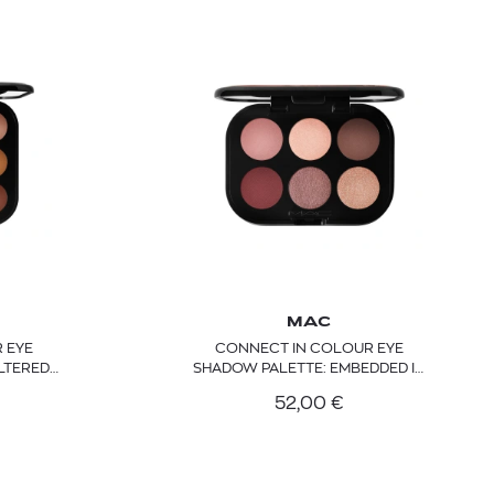
 BARTH
DIOR
MAC
Ο ΣΟΡΤΣ
DIOR FOREVER NUDE BRONZE POWDER BRONZER IN NATURAL GLOW OR MATTE FINISH | 04 Warm
 EYE
CONNECT IN COLOUR EYE
0
€
15%
LTERED
SHADOW PALETTE: EMBEDDED IN
61,84
€
OFFER
BURGUNDY
52,00
€