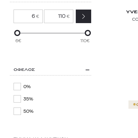
LAURA MERCIER
YVE
€
€
CO
L’ORÉAL PARIS
MAC
6€
110€
MAX FACTOR
MAYBELLINE
NYX PROFESSIONAL MAKEUP
ΟΦΕΛΟΣ
RADIANT PROFESSIONAL
0%
SEVENTEEN
35%
TOM FORD
50%
YVES SAINT LAURENT