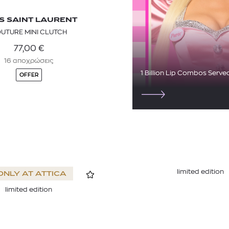
S SAINT LAURENT
UTURE MINI CLUTCH
77,00
€
16 αποχρώσεις
1 Billion Lip Combos Serve
OFFER
limited edition
ONLY AT
ATTICA
limited edition