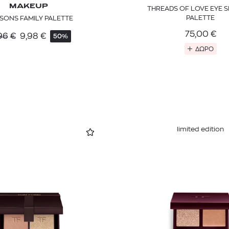
MAKEUP
THREADS OF LOVE EYE
PALETTE
SONS FAMILY PALETTE
75,00
€
96
€
9,98
€
50%
ΔΩΡΟ
limited edition