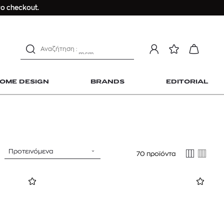
Longchamp Le Pliage
ο checkout.
αντηλιακό προσώπου
estee lauder double wear
kiehl's avocado eye
mcm
sandro
OME DESIGN
BRANDS
EDITORIAL
γυναικεία αρώματα
μαγιό
ανδρικο t-shirt
Dior sauvage
Longchamp Le Pliage
Προτεινόμενα
70 προϊόντα
 Home Design
αντηλιακό προσώπου
estee lauder double wear
kiehl's avocado eye
mcm
sandro