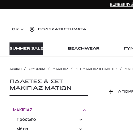
BURBERRY έ
GR
ΠΟΛΥΚΑΤΑΣΤΗΜΑΤΑ
TO
SUMMER SALE
BEACHWEAR
ΓΥ
lo
Zad
lon
ΑΡΧΙΚΉ
/
ΟΜΟΡΦΙΑ
/
ΜΑΚΙΓΙΑΖ
/
ΣΕΤ ΜΑΚΙΓΙΆΖ & ΠΑΛΈΤΕΣ
/
ΜΆΤΙ
Ysl
Dio
ΠΑΛΕΤΕΣ & ΣΕΤ
ΜΑΚΙΓΙΑΖ ΜΑΤΙΩΝ
ΑΠΟΚ
ΜΑΚΙΓΙΑΖ
Πρόσωπο
Μάτια