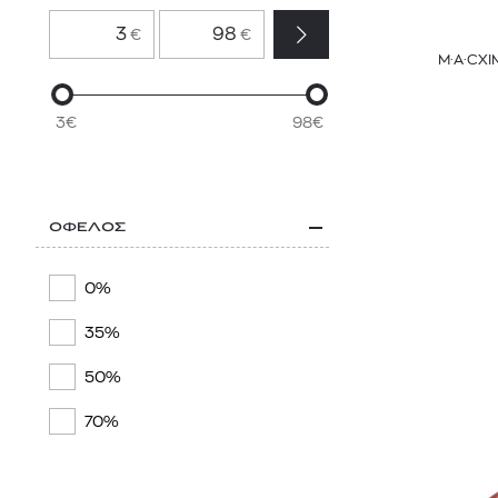
GUCCI
€
€
GUERLAIN
M·A·CXI
LANCÔME
3€
98€
LAURA MERCIER
L’ORÉAL PARIS
MAC
ΟΦΕΛΟΣ
MAX FACTOR
0%
MAYBELLINE
35%
NYX PROFESSIONAL MAKEUP
50%
RADIANT PROFESSIONAL
70%
SEVENTEEN
SHISEIDO