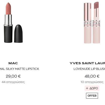
MAC
YVES SAINT LAU
TOM FORD
MIU MIU
MC2 SAINT
MAL SILKY MATTE LIPSTICK
LOVENUDE LIP BLUS
SOLEIL BLANC PARFUM EAU DE TOILETTE | 50ml
ΓΥΑΛΙΑ ΗΛΙΟΥ A52S/ZVN4I0/52
ΑΝΔΡΙΚΟ ΜΑΓΙ
29,00
€
48,00
€
421,00
€
120,00
€
102,0
365,00
€
OFFER
44 αποχρώσεις
10 αποχρώσεις
ΔΩΡΟ
OFFER