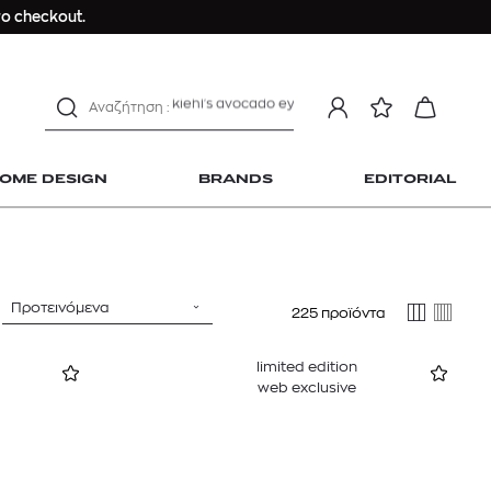
Longchamp Le Pliage
ο checkout.
αντηλιακό προσώπου
estee lauder double wear
kiehl's avocado eye
mcm
sandro
OME DESIGN
BRANDS
EDITORIAL
γυναικεία αρώματα
μαγιό
ανδρικο t-shirt
Dior sauvage
Προτεινόμενα
225 προϊόντα
Longchamp Le Pliage
 Home Design
αντηλιακό προσώπου
limited edition
estee lauder double wear
web exclusive
kiehl's avocado eye
mcm
sandro