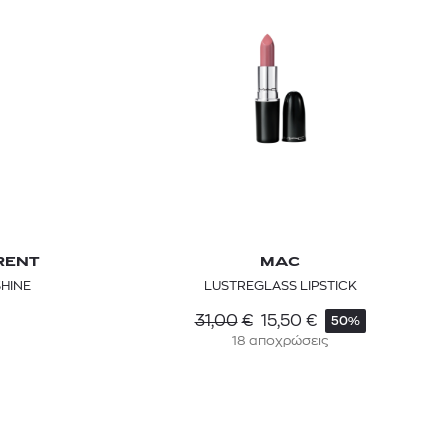
RENT
MAC
SHINE
LUSTREGLASS LIPSTICK
31,00
€
15,50
€
50%
18 αποχρώσεις