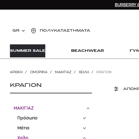
BURBERRY έ
GR
ΠΟΛΥΚΑΤΑΣΤΗΜΑΤΑ
TO
SUMMER SALE
BEACHWEAR
ΓΥ
lo
Zad
lon
ΑΡΧΙΚΉ
/
ΟΜΟΡΦΙΑ
/
ΜΑΚΙΓΙΑΖ
/
ΧΕΊΛΗ
/
ΚΡΑΓΙΌΝ
Ysl
Dio
ΚΡΑΓΙΟΝ
ΑΠΟΚ
ΜΑΚΙΓΙΑΖ
Πρόσωπο
Μάτια
Χείλη