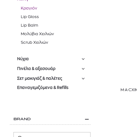
Κραγιόν
Lip Gloss
Lip Balm
Μολύβια Xειλιών
Scrub Χειλιών
Νύχια
Πινέλα & αξεσουάρ
Σετ μακιγιάζ & παλέτες
Επαναγεμιζόμενα & Refills
M·A·CXI
BRAND