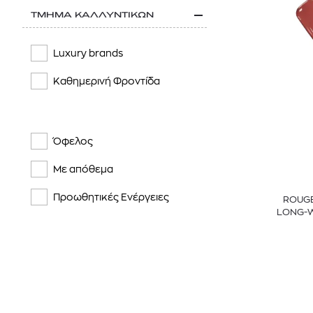
ΤΜΗΜΑ ΚΑΛΛΥΝΤΙΚΩΝ
SISLEY PARIS
TOM FORD
Luxury brands
YVES SAINT LAURENT
Καθημερινή Φροντίδα
Όφελος
Με απόθεμα
Προωθητικές Ενέργειες
ROUGE
LONG-W