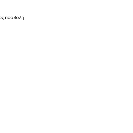
ρος προβολή
 BARTH
DIOR
Ο ΣΟΡΤΣ
DIOR FOREVER NUDE BRONZE POWDER BRONZER IN NATURAL GLOW OR MATTE FINISH | 04 Warm
0
€
15%
61,84
€
OFFER