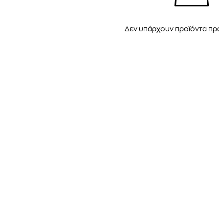
Δεν υπάρχουν προϊόντα π
TOM FORD
MIU MIU
MC2 SAINT
SOLEIL BLANC PARFUM EAU DE TOILETTE | 50ml
ΓΥΑΛΙΑ ΗΛΙΟΥ A52S/ZVN4I0/52
ΑΝΔΡΙΚΟ ΜΑΓΙ
421,00
€
120,00
€
102,0
365,00
€
OFFER