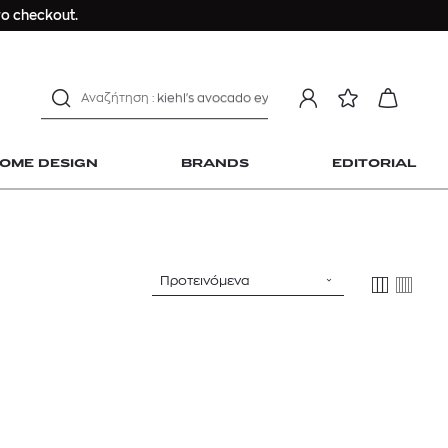
Longchamp Le Pliage
ο checkout.
αντηλιακό προσώπου
estee lauder double wear
kiehl's avocado eye
mcm
sandro
OME DESIGN
BRANDS
EDITORIAL
γυναικεία αρώματα
μαγιό
ανδρικο t-shirt
Dior sauvage
Προτεινόμενα
Longchamp Le Pliage
 Home Design
αντηλιακό προσώπου
estee lauder double wear
kiehl's avocado eye
mcm
sandro