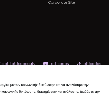
Corporate Site
icial
|
atticabeauty
atticadps
atticadps
ουργίες μέσων κοινωνικής δικτύωσης και να αναλύουμε την
 κοινωνικής δικτύωσης, διαφημίσεων και ανάλυσης. Διαβάστε την