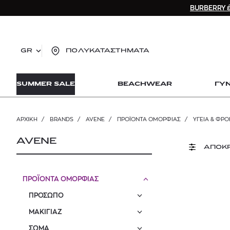
BURBERRY έ
GR
ΠΟΛΥΚΑΤΑΣΤΗΜΑΤΑ
TO
SUMMER SALE
BEACHWEAR
ΓΥ
lo
Zad
lon
ΑΡΧΙΚΉ
/
BRANDS
/
AVENE
/
ΠΡΟΪΟΝΤΑ ΟΜΟΡΦΙΑΣ
/
ΥΓΕΙΑ & ΦΡΟ
Ysl
Dio
AVENE
ΑΠΟΚ
ΠΡΟΪΟΝΤΑ ΟΜΟΡΦΙΑΣ
ΠΡΟΣΩΠΟ
ΜΑΚΙΓΙΑΖ
ΣΩΜΑ