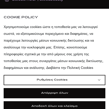
atticadps
COOKIE POLICY
atticadps
Χρησιμοποιούμε cookies ώστε η τοποθεσία μας να λειτουργεί
σωστά, να εξατομικεύουμε περιεχόμενο και διαφημίσεις, να
παρέχουμε λειτουργίες μέσων κοινωνικής δικτύωσης και να
αναλύουμε την κυκλοφορία μας. Επίσης, κοινοποιούμε
πληροφορίες σχετικά με την από μέρους σας χρήση της
τοποθεσίας μας στους συνεργάτες μέσων κοινωνικής δικτύωσης,
διαφημίσεων και ανάλυσης. Διαβάστε την Πολιτική Cookies
Ρυθμίσεις Cookies
Απόρριψη όλων
|
|
|
Όροι Χρήσης
Πολιτική Cookies
Κώδικας Δεοντολογίας
Προστασία Προσωπικών Δεδομένων
Αποδοχή όλων και κλείσιμο
©2026 attica