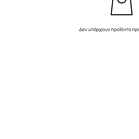
Δεν υπάρχουν προϊόντα π
GANT
GANT
GAN
ΔΡΙΚΟ POLO ΠΟΥΛΟΒΕΡ
ΑΝΔΡΙΚΟ POLO ΠΟΥΛΟΒΕΡ
ΑΝΔΡΙΚΟ POLO 
140,00
€
140,00
€
140,00