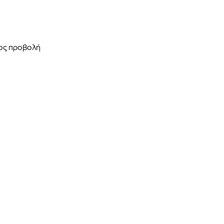
mcm
sandro
ρος προβολή
T
GANT
ΠΟΥΛΟΒΕΡ
ΑΝΔΡΙΚΟ ΜΠΟΥΦΑΝ
€
320,00
€