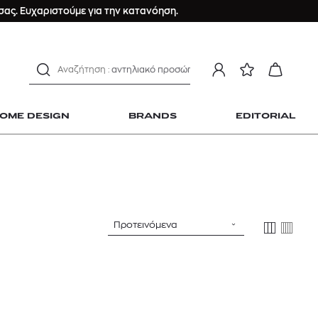
ανδρικο t-shirt
ας. Ευχαριστούμε για την κατανόηση.
Dior sauvage
Longchamp Le Pliage
αντηλιακό προσώπου
estee lauder double wear
kiehl's avocado eye
OME DESIGN
BRANDS
EDITORIAL
mcm
sandro
γυναικεία αρώματα
μαγιό
ανδρικο t-shirt
 Home Design
Προτεινόμενα
Dior sauvage
Longchamp Le Pliage
αντηλιακό προσώπου
estee lauder double wear
kiehl's avocado eye