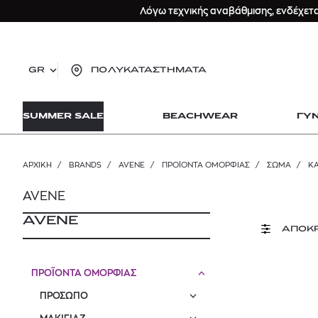
Λόγω τεχνικής αναβάθμισης, ενδέχετ
GR
ΠΟΛΥΚΑΤΑΣΤΗΜΑΤΑ
TO
SUMMER SALE
BEACHWEAR
ΓΥ
lo
Zad
lon
ΑΡΧΙΚΉ
/
BRANDS
/
AVENE
/
ΠΡΟΪΟΝΤΑ ΟΜΟΡΦΙΑΣ
/
ΣΩΜΑ
/
Κ
Ysl
Dio
AVENE
AVENE
ΑΠΟΚ
ΠΡΟΪΟΝΤΑ ΟΜΟΡΦΙΑΣ
ΠΡΟΣΩΠΟ