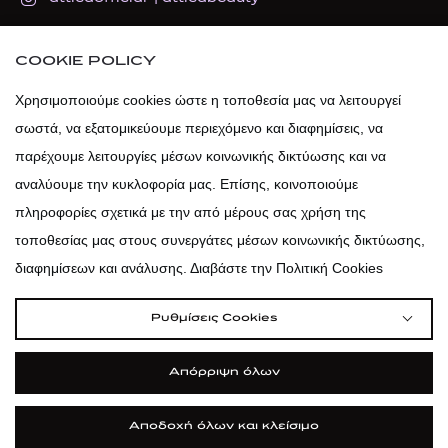
atticadps
COOKIE POLICY
Χρησιμοποιούμε cookies ώστε η τοποθεσία μας να λειτουργεί
atticadps
σωστά, να εξατομικεύουμε περιεχόμενο και διαφημίσεις, να
παρέχουμε λειτουργίες μέσων κοινωνικής δικτύωσης και να
αναλύουμε την κυκλοφορία μας. Επίσης, κοινοποιούμε
πληροφορίες σχετικά με την από μέρους σας χρήση της
τοποθεσίας μας στους συνεργάτες μέσων κοινωνικής δικτύωσης,
διαφημίσεων και ανάλυσης. Διαβάστε την Πολιτική Cookies
Ρυθμίσεις Cookies
Απόρριψη όλων
|
|
|
Όροι Χρήσης
Πολιτική Cookies
Κώδικας Δεοντολογίας
Προστασία Προσωπικών Δεδομένων
Αποδοχή όλων και κλείσιμο
©2026 attica