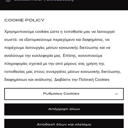
atticadps
COOKIE POLICY
atticadps
Χρησιμοποιούμε cookies ώστε η τοποθεσία μας να λειτουργεί
σωστά, να εξατομικεύουμε περιεχόμενο και διαφημίσεις, να
παρέχουμε λειτουργίες μέσων κοινωνικής δικτύωσης και να
αναλύουμε την κυκλοφορία μας. Επίσης, κοινοποιούμε
πληροφορίες σχετικά με την από μέρους σας χρήση της
τοποθεσίας μας στους συνεργάτες μέσων κοινωνικής δικτύωσης,
διαφημίσεων και ανάλυσης. Διαβάστε την Πολιτική Cookies
Ρυθμίσεις Cookies
Απόρριψη όλων
|
|
|
Όροι Χρήσης
Πολιτική Cookies
Κώδικας Δεοντολογίας
Προστασία Προσωπικών Δεδομένων
Αποδοχή όλων και κλείσιμο
©2026 attica