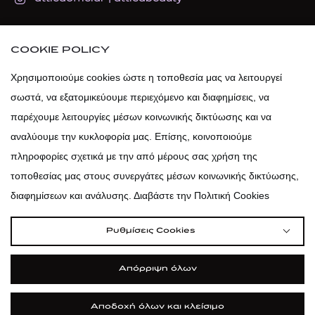
atticadps
COOKIE POLICY
atticadps
Χρησιμοποιούμε cookies ώστε η τοποθεσία μας να λειτουργεί
σωστά, να εξατομικεύουμε περιεχόμενο και διαφημίσεις, να
παρέχουμε λειτουργίες μέσων κοινωνικής δικτύωσης και να
αναλύουμε την κυκλοφορία μας. Επίσης, κοινοποιούμε
πληροφορίες σχετικά με την από μέρους σας χρήση της
τοποθεσίας μας στους συνεργάτες μέσων κοινωνικής δικτύωσης,
διαφημίσεων και ανάλυσης. Διαβάστε την Πολιτική Cookies
Ρυθμίσεις Cookies
Απόρριψη όλων
|
|
|
Όροι Χρήσης
Πολιτική Cookies
Κώδικας Δεοντολογίας
Προστασία Προσωπικών Δεδομένων
Αποδοχή όλων και κλείσιμο
©2026 attica