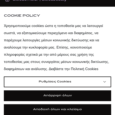
atticadps
COOKIE POLICY
Χρησιμοποιούμε cookies ώστε η τοποθεσία μας να λειτουργεί
atticadps
σωστά, να εξατομικεύουμε περιεχόμενο και διαφημίσεις, να
παρέχουμε λειτουργίες μέσων κοινωνικής δικτύωσης και να
αναλύουμε την κυκλοφορία μας. Επίσης, κοινοποιούμε
πληροφορίες σχετικά με την από μέρους σας χρήση της
τοποθεσίας μας στους συνεργάτες μέσων κοινωνικής δικτύωσης,
διαφημίσεων και ανάλυσης. Διαβάστε την Πολιτική Cookies
Ρυθμίσεις Cookies
Απόρριψη όλων
|
|
|
Όροι Χρήσης
Πολιτική Cookies
Κώδικας Δεοντολογίας
Προστασία Προσωπικών Δεδομένων
Αποδοχή όλων και κλείσιμο
©2026 attica