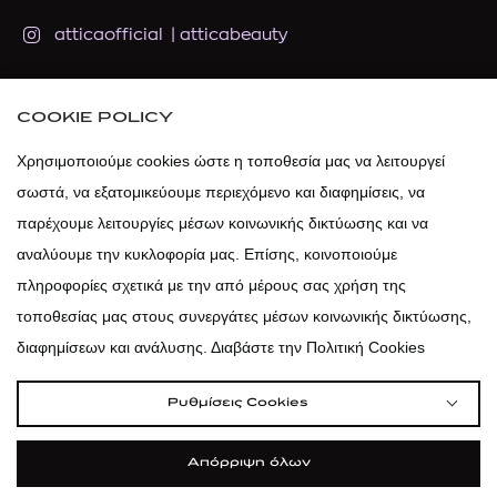
atticaofficial
|
atticabeauty
atticadps
COOKIE POLICY
atticadps
Χρησιμοποιούμε cookies ώστε η τοποθεσία μας να λειτουργεί
σωστά, να εξατομικεύουμε περιεχόμενο και διαφημίσεις, να
παρέχουμε λειτουργίες μέσων κοινωνικής δικτύωσης και να
αναλύουμε την κυκλοφορία μας. Επίσης, κοινοποιούμε
πληροφορίες σχετικά με την από μέρους σας χρήση της
τοποθεσίας μας στους συνεργάτες μέσων κοινωνικής δικτύωσης,
διαφημίσεων και ανάλυσης. Διαβάστε την Πολιτική Cookies
Ρυθμίσεις Cookies
Απόρριψη όλων
|
|
|
Όροι Χρήσης
Πολιτική Cookies
Κώδικας Δεοντολογίας
Προστασία Προσωπικών Δεδομένων