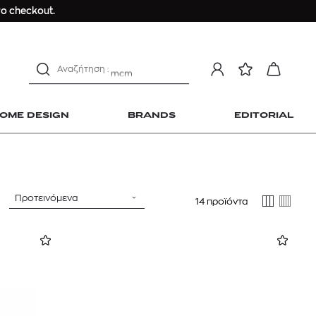
Longchamp Le Pliage
ο checkout.
αντηλιακό προσώπου
estee lauder double wear
kiehl's avocado eye
mcm
sandro
OME DESIGN
BRANDS
EDITORIAL
γυναικεία αρώματα
μαγιό
ανδρικο t-shirt
Dior sauvage
Προτεινόμενα
14 προϊόντα
Longchamp Le Pliage
 Home Design
αντηλιακό προσώπου
estee lauder double wear
kiehl's avocado eye
mcm
sandro