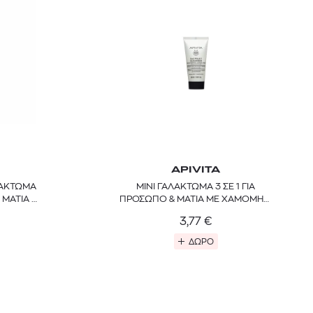
APIVITA
ΛΑΚΤΩΜΑ
MINI ΓΑΛΑΚΤΩΜΑ 3 ΣΕ 1 ΓΙΑ
 BARTH
DIOR
 ΜΑΤΙΑ &
ΠΡΟΣΩΠΟ & ΜΑΤΙΑ ΜΕ ΧΑΜΟΜΗΛΙ
Ο ΣΟΡΤΣ
DIOR FOREVER NUDE BRONZE POWDER BRONZER IN NATURAL GLOW OR MATTE FINISH | 04 Warm
& ΜΕΛΙ
3,77
€
0
€
15%
61,84
€
OFFER
ΔΩΡΟ