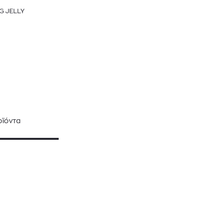
G JELLY
ϊόντα