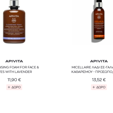
APIVITA
APIVITA
SING FOAM FOR FACE &
MICELLAIRE ΛΑΔΙ-ΣΕ-ΓΑ
TOM FORD
MIU MIU
MC2 SAINT
YES WITH LAVENDER
ΚΑΘΑΡΙΣΜΟΥ - ΠΡΟΣΩΠΟ,
SOLEIL BLANC PARFUM EAU DE TOILETTE | 50ml
ΓΥΑΛΙΑ ΗΛΙΟΥ A52S/ZVN4I0/52
ΑΝΔΡΙΚΟ ΜΑΓΙ
ΧΕΙΛΗ
11,90
€
13,52
€
421,00
€
120,00
€
102,0
365,00
€
OFFER
ΔΩΡΟ
ΔΩΡΟ