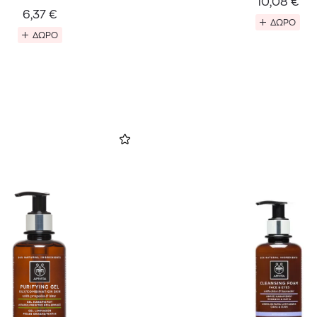
10,08
€
ΜΑΤΙΑ
6,37
€
ΔΩΡΟ
ΔΩΡΟ