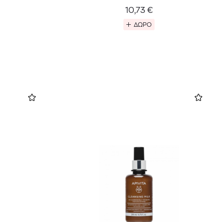
10,73
€
ΔΩΡΟ