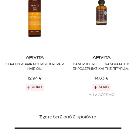
APIVITA
APIVITA
KERATIN REPAIR NOURISH & REPAIR
DANDRUFF RELIEF ΛΑΔΙ ΚΑΤΑ ΤΗΣ
HAIR OIL
ΞΗΡΟΔΕΡΜΙΑΣ ΚΑΙ ΤΗΣ ΠΙΤΥΡΙΔΑΣ
ΜΕ ΣΕΛΕΡΙ, ΠΡΟΠΟΛΗ ΚΑΙ ΑΙΘΕΡΙΑ
12,94
€
14,63
ΕΛΑΙΑ
€
ΔΩΡΟ
ΔΩΡΟ
ΜΗ ΔΙΑΘΕΣΙΜΟ
Έχετε δει
2
από
2
προϊόντα