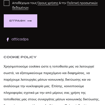
Αποδέχομαι τους
Όρους χρήσης
& την
Πολιτική προσωπικών
δεδομένων
.
ΕΓΓΡΑΦΗ
atticadps
atticaofficial
|
atticabeauty
COOKIE POLICY
atticadps
Χρησιμοποιούμε cookies ώστε η τοποθεσία μας να λειτουργεί
σωστά, να εξατομικεύουμε περιεχόμενο και διαφημίσεις, να
atticadps
παρέχουμε λειτουργίες μέσων κοινωνικής δικτύωσης και να
αναλύουμε την κυκλοφορία μας. Επίσης, κοινοποιούμε
πληροφορίες σχετικά με την από μέρους σας χρήση της
τοποθεσίας μας στους συνεργάτες μέσων κοινωνικής δικτύωσης,