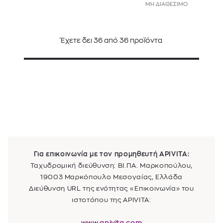
ΜΗ ΔΙΑΘΕΣΙΜΟ
Έχετε δει
36
από
36
προϊόντα
Για επικοινωνία με τον προμηθευτή
APIVITA
:
Ταχυδρομική διεύθυνση:
ΒΙ.ΠΑ. Μαρκοπούλου,
19003 Μαρκόπουλο Μεσογαίας, Ελλάδα
Διεύθυνση URL της ενότητας «Επικοινωνία» του
ιστοτόπου της
APIVITA
:
www.apivita.com