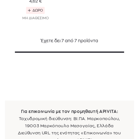
4,62
€
ΔΩΡΟ
ΜΗ ΔΙΑΘΕΣΙΜΟ
Έχετε δει
7
από
7
προϊόντα
Για επικοινωνία με τον προμηθευτή
APIVITA
:
Ταχυδρομική διεύθυνση:
ΒΙ.ΠΑ. Μαρκοπούλου,
19003 Μαρκόπουλο Μεσογαίας, Ελλάδα
Διεύθυνση URL της ενότητας «Επικοινωνία» του