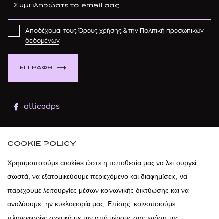
Αποδέχομαι τους
Όρους χρήσης
& την
Πολιτική προσωπικών
δεδομένων
.
ΕΓΓΡΑΦΗ
atticadps
atticaofficial
|
atticabeauty
COOKIE POLICY
atticadps
Χρησιμοποιούμε cookies ώστε η τοποθεσία μας να λειτουργεί
σωστά, να εξατομικεύουμε περιεχόμενο και διαφημίσεις, να
atticadps
παρέχουμε λειτουργίες μέσων κοινωνικής δικτύωσης και να
αναλύουμε την κυκλοφορία μας. Επίσης, κοινοποιούμε
πληροφορίες σχετικά με την από μέρους σας χρήση της