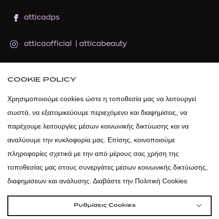
atticadps
atticaofficial
|
atticabeauty
atticadps
COOKIE POLICY
atticadps
Χρησιμοποιούμε cookies ώστε η τοποθεσία μας να λειτουργεί
σωστά, να εξατομικεύουμε περιεχόμενο και διαφημίσεις, να
παρέχουμε λειτουργίες μέσων κοινωνικής δικτύωσης και να
αναλύουμε την κυκλοφορία μας. Επίσης, κοινοποιούμε
πληροφορίες σχετικά με την από μέρους σας χρήση της
τοποθεσίας μας στους συνεργάτες μέσων κοινωνικής δικτύωσης,
διαφημίσεων και ανάλυσης. Διαβάστε την Πολιτική Cookies
Ρυθμίσεις Cookies