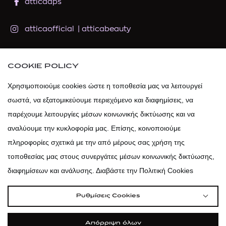
atticadps
atticaofficial
|
atticabeauty
atticadps
COOKIE POLICY
atticadps
Χρησιμοποιούμε cookies ώστε η τοποθεσία μας να λειτουργεί
σωστά, να εξατομικεύουμε περιεχόμενο και διαφημίσεις, να
παρέχουμε λειτουργίες μέσων κοινωνικής δικτύωσης και να
αναλύουμε την κυκλοφορία μας. Επίσης, κοινοποιούμε
πληροφορίες σχετικά με την από μέρους σας χρήση της
τοποθεσίας μας στους συνεργάτες μέσων κοινωνικής δικτύωσης,
διαφημίσεων και ανάλυσης. Διαβάστε την Πολιτική Cookies
Ρυθμίσεις Cookies
Απόρριψη όλων