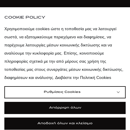
atticaofficial
|
atticabeauty
COOKIE POLICY
atticadps
Χρησιμοποιούμε cookies ώστε η τοποθεσία μας να λειτουργεί
σωστά, να εξατομικεύουμε περιεχόμενο και διαφημίσεις, να
atticadps
παρέχουμε λειτουργίες μέσων κοινωνικής δικτύωσης και να
αναλύουμε την κυκλοφορία μας. Επίσης, κοινοποιούμε
πληροφορίες σχετικά με την από μέρους σας χρήση της
τοποθεσίας μας στους συνεργάτες μέσων κοινωνικής δικτύωσης,
διαφημίσεων και ανάλυσης. Διαβάστε την Πολιτική Cookies
Ρυθμίσεις Cookies
Απόρριψη όλων
Αποδοχή όλων και κλείσιμο
|
|
|
Όροι Χρήσης
Πολιτική Cookies
Κώδικας Δεοντολογίας
Προστασία Προσωπικών Δεδομένων