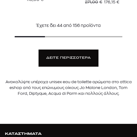
271,00
€
176,15
€
Έχετε δει
44
από
156
προϊόντα
ΔΕΙΤΕ ΠΕΡΙΣΣΟΤΕΡΑ
Ανακαλύψτε υπέροχα unisex eau de toilette αρώματα στο attica
eshop από τους επώνυμους οίκους Jo Malone London, Tom
Ford, Diptyque, Acqua di Parm και πολλούς άλλους.
ΚΑΤΑΣΤΗΜΑΤΑ