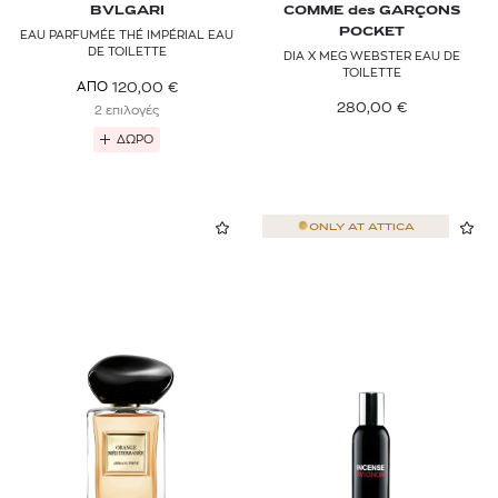
BVLGARI
COMME des GARÇONS
POCKET
EAU PARFUMÉE THÉ IMPÉRIAL EAU
DE TOILETTE
DIA X MEG WEBSTER EAU DE
TOILETTE
120,00
€
ΑΠΟ
280,00
€
2 επιλογές
ΔΩΡΟ
ONLY AT
ATTICA