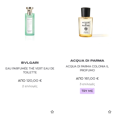
ACQUA DI PARMA
BVLGARI
ACQUA DI PARMA COLONIA IL
EAU PARFUMÉE THÉ VERT EAU DE
PROFUMO
TOILETTE
161,00
€
ΑΠΟ
120,00
€
ΑΠΟ
3 επιλογές
2 επιλογές
TRY ME