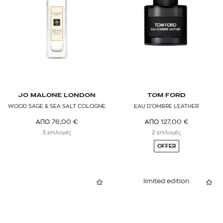
Αρωματοθεραπεία
GUCCI
GUERLAIN
HERMÈS
JO MALONE LONDON
KIEHL’S
JO MALONE LONDON
TOM FORD
WOOD SAGE & SEA SALT COLOGNE
EAU D'OMBRE LEATHER
L'OCCITANE
76,00
€
127,00
€
ΑΠΟ
ΑΠΟ
3 επιλογές
2 επιλογές
LOEWE
OFFER
MAISON FRANCIS KURKDJIAN
MAISON MARGIELA
limited edition
MOLTON BROWN
PENHALIGON'S