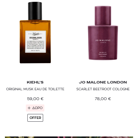
RITUALS
SISLEY PARIS
TOM FORD
VALMONT
KIEHL’S
JO MALONE LONDON
ORIGINAL MUSK EAU DE TOILETTE
SCARLET BEETROOT COLOGNE​
59,00
€
78,00
€
ΔΩΡΟ
OFFER